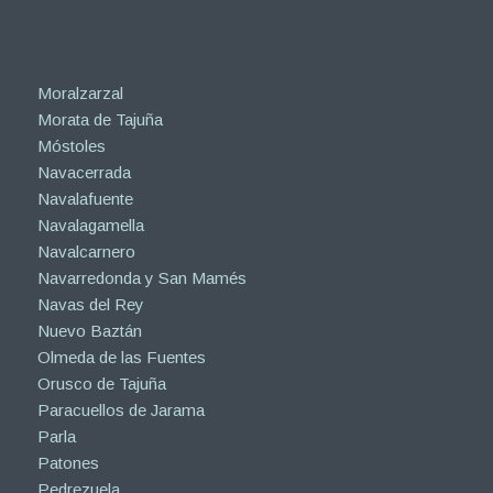
Moralzarzal
Morata de Tajuña
Móstoles
Navacerrada
Navalafuente
Navalagamella
Navalcarnero
Navarredonda y San Mamés
Navas del Rey
Nuevo Baztán
Olmeda de las Fuentes
Orusco de Tajuña
Paracuellos de Jarama
Parla
Patones
Pedrezuela