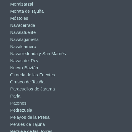
Moralzarzal
Morata de Tajuña
Móstoles
Navacerrada
Navalafuente
Navalagamella
Navalcarnero
Navarredonda y San Mamés
Navas del Rey
Nuevo Baztán
Olmeda de las Fuentes
Orusco de Tajuña
Paracuellos de Jarama
Parla
Patones
Pedrezuela
Pelayos de la Presa
Perales de Tajuña
Pezuela de las Torres