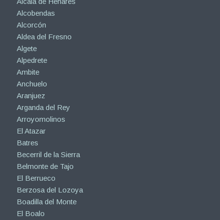
Alcalá de Henares
Alcobendas
Alcorcón
Aldea del Fresno
Algete
Alpedrete
Ambite
Anchuelo
Aranjuez
Arganda del Rey
Arroyomolinos
El Atazar
Batres
Becerril de la Sierra
Belmonte de Tajo
El Berrueco
Berzosa del Lozoya
Boadilla del Monte
El Boalo