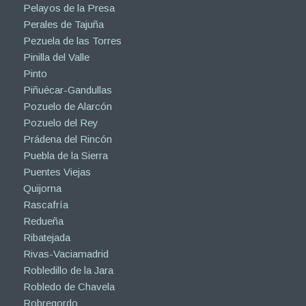
Pelayos de la Presa
Perales de Tajuña
Pezuela de las Torres
Pinilla del Valle
Pinto
Piñuécar-Gandullas
Pozuelo de Alarcón
Pozuelo del Rey
Prádena del Rincón
Puebla de la Sierra
Puentes Viejas
Quijorna
Rascafría
Redueña
Ribatejada
Rivas-Vaciamadrid
Robledillo de la Jara
Robledo de Chavela
Robregordo