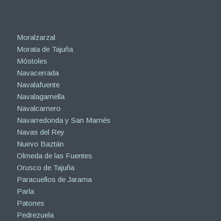
Moralzarzal
Morata de Tajuña
Móstoles
Navacerrada
Navalafuente
Navalagamella
Navalcarnero
Navarredonda y San Mamés
Navas del Rey
Nuevo Baztán
Olmeda de las Fuentes
Orusco de Tajuña
Paracuellos de Jarama
Parla
Patones
Pedrezuela