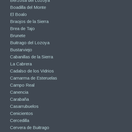
Berzosa del Lozoya
Boadilla del Monte
El Boalo
Braojos de la Sierra
Brea de Tajo
Brunete
Buitrago del Lozoya
Bustarviejo
Cabanillas de la Sierra
La Cabrera
Cadalso de los Vidrios
Camarma de Esteruelas
Campo Real
Canencia
Carabaña
Casarrubuelos
Cenicientos
Cercedilla
Cervera de Buitrago