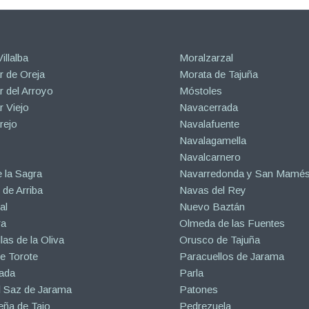
illalba
Moralzarzal
 de Oreja
Morata de Tajuña
 del Arroyo
Móstoles
 Viejo
Navacerrada
rejo
Navalafuente
Navalagamella
Navalcarnero
 la Sagra
Navarredonda y San Mamé
de Arriba
Navas del Rey
al
Nuevo Baztán
ra
Olmeda de las Fuentes
las de la Oliva
Orusco de Tajuña
e Torote
Paracuellos de Jarama
ada
Parla
l Saz de Jarama
Patones
eña de Tajo
Pedrezuela