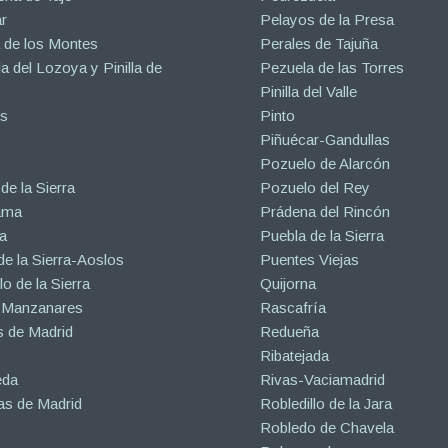
r
Pelayos de la Presa
 de los Montes
Perales de Tajuña
la del Lozoya y Pinilla de
Pezuela de las Torres
Pinilla del Valle
s
Pinto
Piñuécar-Gandullas
Pozuelo de Alarcón
de la Sierra
Pozuelo del Rey
ama
Prádena del Rincón
a
Puebla de la Sierra
de la Sierra-Aoslos
Puentes Viejas
o de la Sierra
Quijorna
 Manzanares
Rascafría
 de Madrid
Redueña
Ribatejada
eda
Rivas-Vaciamadrid
s de Madrid
Robledillo de la Jara
Robledo de Chavela