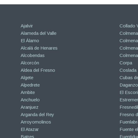
Ajalvir
Collado V
Alameda del Valle
Colmenar
El Álamo
Colmenar
Alcalá de Henares
Colmenar
Alcobendas
Colmena
Alcorcón
Corpa
Aldea del Fresno
Coslada
Algete
Cubas de
Alpedrete
Daganzo 
Ambite
El Escori
Anchuelo
Estreme
Aranjuez
Fresnedil
Arganda del Rey
Fresno d
Arroyomolinos
Fuenlabr
El Atazar
Fuente e
Batres
Fuentidu