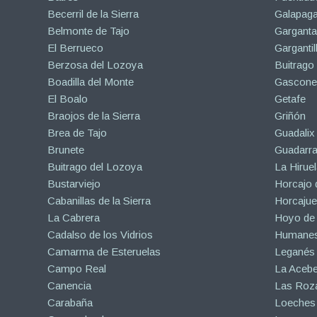
Becerril de la Sierra
Galapaga
Belmonte de Tajo
Garganta
El Berrueco
Gargantil
Berzosa del Lozoya
Buitrago
Boadilla del Monte
Gascone
El Boalo
Getafe
Braojos de la Sierra
Griñón
Brea de Tajo
Guadalix 
Brunete
Guadarr
Buitrago del Lozoya
La Hiruel
Bustarviejo
Horcajo 
Cabanillas de la Sierra
Horcajuel
La Cabrera
Hoyo de
Cadalso de los Vidrios
Humanes
Camarma de Esteruelas
Leganés
Campo Real
La Aceb
Canencia
Las Roza
Carabaña
Loeches