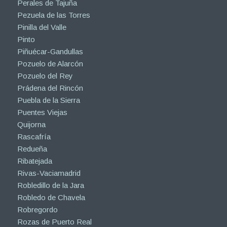
Perales de Tajuña
Pezuela de las Torres
Pinilla del Valle
Pinto
Piñuécar-Gandullas
Pozuelo de Alarcón
Pozuelo del Rey
Prádena del Rincón
Puebla de la Sierra
Puentes Viejas
Quijorna
Rascafría
Redueña
Ribatejada
Rivas-Vaciamadrid
Robledillo de la Jara
Robledo de Chavela
Robregordo
Rozas de Puerto Real