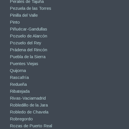
Perales de Tajuña
Pezuela de las Torres
Pinilla del Valle
Pinto
Piñuécar-Gandullas
Pozuelo de Alarcón
Pozuelo del Rey
Prádena del Rincón
Puebla de la Sierra
Puentes Viejas
Quijorna
Rascafría
Redueña
Ribatejada
Rivas-Vaciamadrid
Robledillo de la Jara
Robledo de Chavela
Robregordo
Rozas de Puerto Real