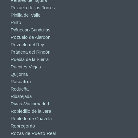
Perales de Tajuña
Pezuela de las Torres
Pinilla del Valle
Pinto
Piñuécar-Gandullas
Pozuelo de Alarcón
Pozuelo del Rey
Prádena del Rincón
Puebla de la Sierra
Puentes Viejas
Quijorna
Rascafría
Redueña
Ribatejada
Rivas-Vaciamadrid
Robledillo de la Jara
Robledo de Chavela
Robregordo
Rozas de Puerto Real