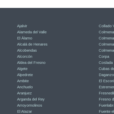
Ajalvir
Collado V
Alameda del Valle
Colmenar
El Álamo
Colmenar
Alcalá de Henares
Colmenar
Alcobendas
Colmena
Alcorcón
Corpa
Aldea del Fresno
Coslada
Algete
Cubas de
Alpedrete
Daganzo 
Ambite
El Escori
Anchuelo
Estreme
Aranjuez
Fresnedil
Arganda del Rey
Fresno d
Arroyomolinos
Fuenlabr
El Atazar
Fuente e