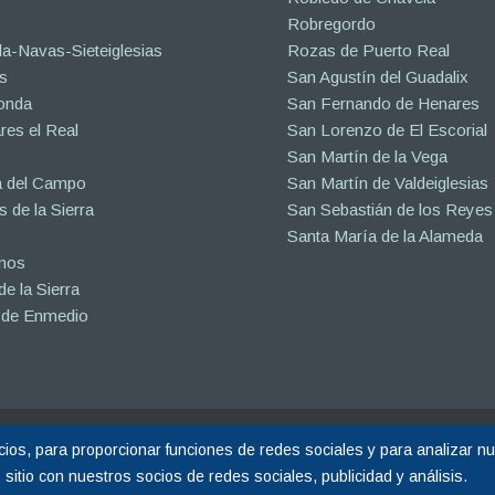
Robregordo
a-Navas-Sieteiglesias
Rozas de Puerto Real
s
San Agustín del Guadalix
onda
San Fernando de Henares
es el Real
San Lorenzo de El Escorial
San Martín de la Vega
a del Campo
San Martín de Valdeiglesias
s de la Sierra
San Sebastián de los Reyes
Santa María de la Alameda
inos
e la Sierra
 de Enmedio
eservados.
os, para proporcionar funciones de redes sociales y para analizar nue
do por Calin
☝ nº1 en Google España
itio con nuestros socios de redes sociales, publicidad y análisis.