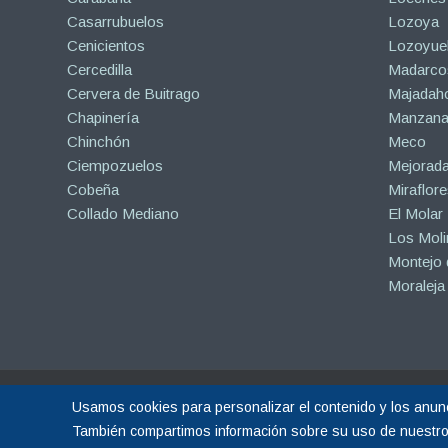
Casarrubuelos
Lozoya
Cenicientos
Lozoyuel
Cercedilla
Madarco
Cervera de Buitrago
Majadah
Chapinería
Manzanar
Chinchón
Meco
Ciempozuelos
Mejorad
Cobeña
Miraflore
Collado Mediano
El Molar
Los Mol
Montejo d
Moraleja
Copyright © 2015-2026 |
Hormigón Impreso Madrid
| Todos los derechos r
Usamos cookies para personalizar el contenido y los anunci
Sitio web gestionado por Calin
Diseño Web y Posicionamiento SEO realiza
También compartimos información sobre su uso de nuestro s