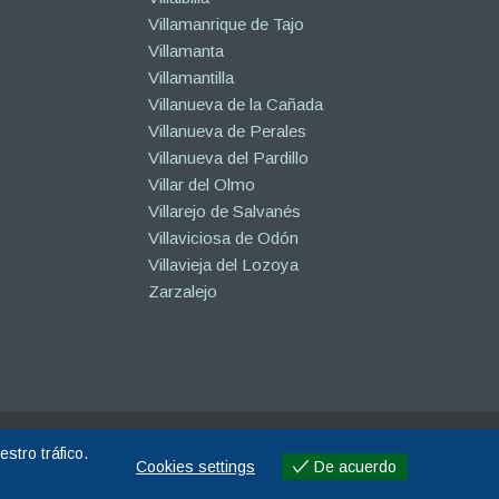
Villamanrique de Tajo
Villamanta
Villamantilla
Villanueva de la Cañada
Villanueva de Perales
Villanueva del Pardillo
Villar del Olmo
Villarejo de Salvanés
Villaviciosa de Odón
Villavieja del Lozoya
Zarzalejo
stro tráfico.
Cookies settings
De acuerdo
Cookies settings