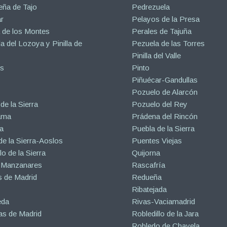
eña de Tajo
Pedrezuela
r
Pelayos de la Presa
 de los Montes
Perales de Tajuña
la del Lozoya y Pinilla de
Pezuela de las Torres
Pinilla del Valle
s
Pinto
Piñuécar-Gandullas
Pozuelo de Alarcón
de la Sierra
Pozuelo del Rey
ama
Prádena del Rincón
a
Puebla de la Sierra
de la Sierra-Aoslos
Puentes Viejas
o de la Sierra
Quijorna
 Manzanares
Rascafría
 de Madrid
Redueña
Ribatejada
eda
Rivas-Vaciamadrid
s de Madrid
Robledillo de la Jara
Robledo de Chavela