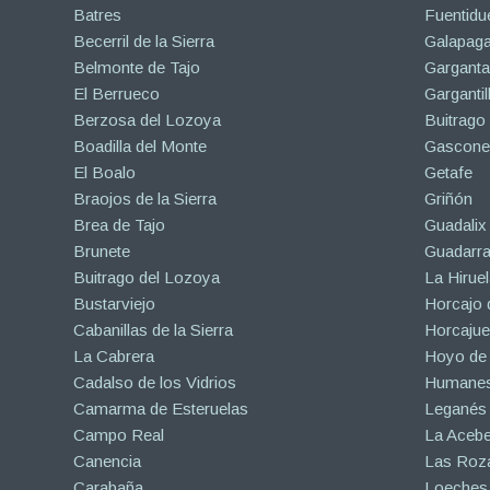
Batres
Fuentidu
Becerril de la Sierra
Galapaga
Belmonte de Tajo
Garganta
El Berrueco
Gargantil
Berzosa del Lozoya
Buitrago
Boadilla del Monte
Gascone
El Boalo
Getafe
Braojos de la Sierra
Griñón
Brea de Tajo
Guadalix 
Brunete
Guadarr
Buitrago del Lozoya
La Hiruel
Bustarviejo
Horcajo 
Cabanillas de la Sierra
Horcajuel
La Cabrera
Hoyo de
Cadalso de los Vidrios
Humanes
Camarma de Esteruelas
Leganés
Campo Real
La Aceb
Canencia
Las Roza
Carabaña
Loeches