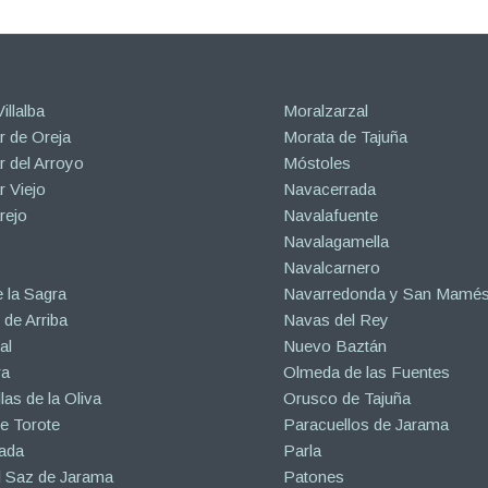
illalba
Moralzarzal
 de Oreja
Morata de Tajuña
 del Arroyo
Móstoles
 Viejo
Navacerrada
rejo
Navalafuente
Navalagamella
Navalcarnero
 la Sagra
Navarredonda y San Mamé
de Arriba
Navas del Rey
al
Nuevo Baztán
ra
Olmeda de las Fuentes
las de la Oliva
Orusco de Tajuña
e Torote
Paracuellos de Jarama
ada
Parla
l Saz de Jarama
Patones