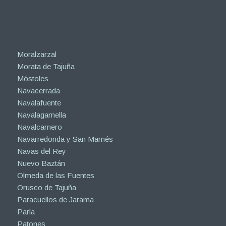
Moralzarzal
Morata de Tajuña
Móstoles
Navacerrada
Navalafuente
Navalagamella
Navalcarnero
Navarredonda y San Mamés
Navas del Rey
Nuevo Baztán
Olmeda de las Fuentes
Orusco de Tajuña
Paracuellos de Jarama
Parla
Patones