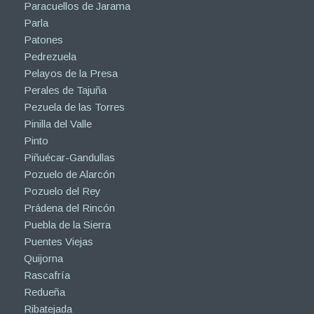
Paracuellos de Jarama
Parla
Patones
Pedrezuela
Pelayos de la Presa
Perales de Tajuña
Pezuela de las Torres
Pinilla del Valle
Pinto
Piñuécar-Gandullas
Pozuelo de Alarcón
Pozuelo del Rey
Prádena del Rincón
Puebla de la Sierra
Puentes Viejas
Quijorna
Rascafría
Redueña
Ribatejada