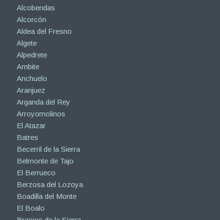
Alcobendas
Alcorcón
Aldea del Fresno
Algete
Alpedrete
Ambite
Anchuelo
Aranjuez
Arganda del Rey
Arroyomolinos
El Atazar
Batres
Becerril de la Sierra
Belmonte de Tajo
El Berrueco
Berzosa del Lozoya
Boadilla del Monte
El Boalo
Braojos de la Sierra