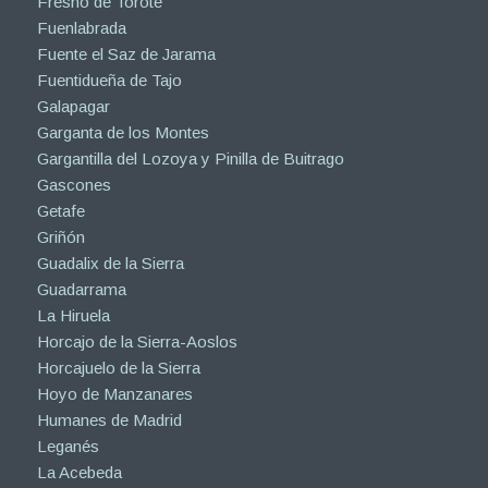
Fresno de Torote
Fuenlabrada
Fuente el Saz de Jarama
Fuentidueña de Tajo
Galapagar
Garganta de los Montes
Gargantilla del Lozoya y Pinilla de Buitrago
Gascones
Getafe
Griñón
Guadalix de la Sierra
Guadarrama
La Hiruela
Horcajo de la Sierra-Aoslos
Horcajuelo de la Sierra
Hoyo de Manzanares
Humanes de Madrid
Leganés
La Acebeda