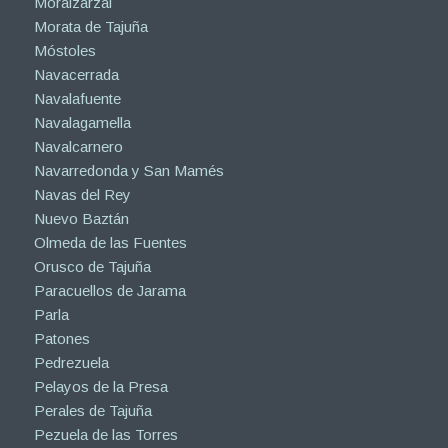
Moralzarzal
Morata de Tajuña
Móstoles
Navacerrada
Navalafuente
Navalagamella
Navalcarnero
Navarredonda y San Mamés
Navas del Rey
Nuevo Baztán
Olmeda de las Fuentes
Orusco de Tajuña
Paracuellos de Jarama
Parla
Patones
Pedrezuela
Pelayos de la Presa
Perales de Tajuña
Pezuela de las Torres