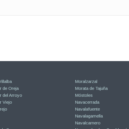
illalba
Moralzarzal
 de Oreja
Morata de Tajuña
 del Arroyo
Móstoles
 Viejo
Navacerrada
rejo
Navalafuente
Navalagamella
Navalcarnero