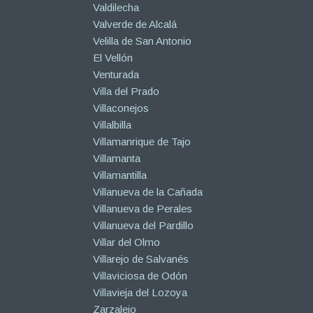
Valdilecha
Valverde de Alcalá
Velilla de San Antonio
El Vellón
Venturada
Villa del Prado
Villaconejos
Villalbilla
Villamanrique de Tajo
Villamanta
Villamantilla
Villanueva de la Cañada
Villanueva de Perales
Villanueva del Pardillo
Villar del Olmo
Villarejo de Salvanés
Villaviciosa de Odón
Villavieja del Lozoya
Zarzalejo