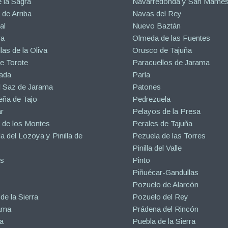
 la Sagra
Navarredonda y San Mamé
de Arriba
Navas del Rey
al
Nuevo Baztán
ra
Olmeda de las Fuentes
las de la Oliva
Orusco de Tajuña
e Torote
Paracuellos de Jarama
ada
Parla
l Saz de Jarama
Patones
eña de Tajo
Pedrezuela
r
Pelayos de la Presa
 de los Montes
Perales de Tajuña
la del Lozoya y Pinilla de
Pezuela de las Torres
Pinilla del Valle
s
Pinto
Piñuécar-Gandullas
Pozuelo de Alarcón
de la Sierra
Pozuelo del Rey
ama
Prádena del Rincón
a
Puebla de la Sierra