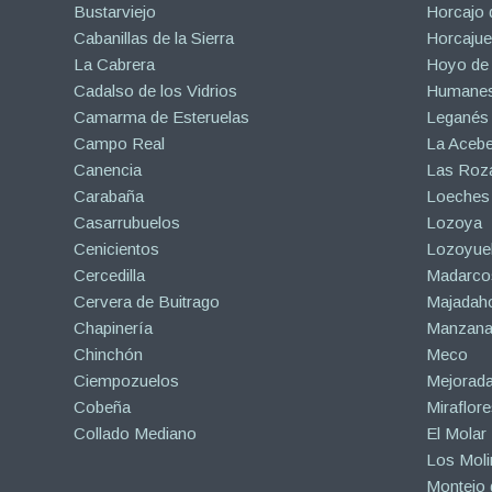
Bustarviejo
Horcajo 
Cabanillas de la Sierra
Horcajuel
La Cabrera
Hoyo de
Cadalso de los Vidrios
Humanes
Camarma de Esteruelas
Leganés
Campo Real
La Aceb
Canencia
Las Roza
Carabaña
Loeches
Casarrubuelos
Lozoya
Cenicientos
Lozoyuel
Cercedilla
Madarco
Cervera de Buitrago
Majadah
Chapinería
Manzanar
Chinchón
Meco
Ciempozuelos
Mejorad
Cobeña
Miraflore
Collado Mediano
El Molar
Los Mol
Montejo d