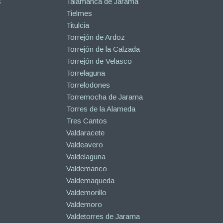
s
Talamanca de Jarama
Tielmes
Titulcia
Torrejón de Ardoz
Torrejón de la Calzada
Torrejón de Velasco
Torrelaguna
Torrelodones
Torremocha de Jarama
Torres de la Alameda
Tres Cantos
Valdaracete
Valdeavero
Valdelaguna
Valdemanco
Valdemaqueda
Valdemorillo
Valdemoro
Valdetorres de Jarama