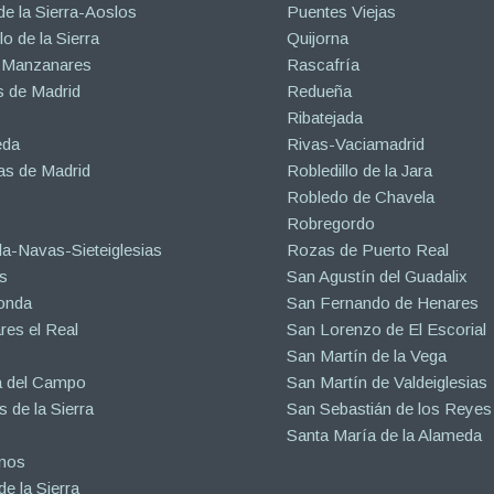
de la Sierra-Aoslos
Puentes Viejas
o de la Sierra
Quijorna
 Manzanares
Rascafría
 de Madrid
Redueña
Ribatejada
eda
Rivas-Vaciamadrid
s de Madrid
Robledillo de la Jara
Robledo de Chavela
Robregordo
a-Navas-Sieteiglesias
Rozas de Puerto Real
s
San Agustín del Guadalix
onda
San Fernando de Henares
es el Real
San Lorenzo de El Escorial
San Martín de la Vega
a del Campo
San Martín de Valdeiglesias
s de la Sierra
San Sebastián de los Reyes
Santa María de la Alameda
inos
e la Sierra