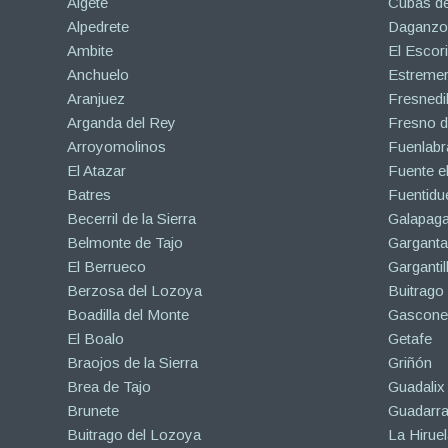
Algete
Cubas de
Alpedrete
Daganzo 
Ambite
El Escori
Anchuelo
Estreme
Aranjuez
Fresnedil
Arganda del Rey
Fresno d
Arroyomolinos
Fuenlabr
El Atazar
Fuente e
Batres
Fuentidu
Becerril de la Sierra
Galapaga
Belmonte de Tajo
Garganta
El Berrueco
Gargantil
Berzosa del Lozoya
Buitrago
Boadilla del Monte
Gascone
El Boalo
Getafe
Braojos de la Sierra
Griñón
Brea de Tajo
Guadalix 
Brunete
Guadarr
Buitrago del Lozoya
La Hiruel