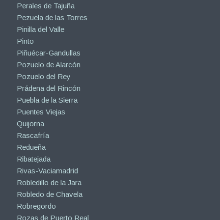
Perales de Tajuña
Pezuela de las Torres
Pinilla del Valle
Pinto
Piñuécar-Gandullas
Pozuelo de Alarcón
Pozuelo del Rey
Prádena del Rincón
Puebla de la Sierra
Puentes Viejas
Quijorna
Rascafría
Redueña
Ribatejada
Rivas-Vaciamadrid
Robledillo de la Jara
Robledo de Chavela
Robregordo
Rozas de Puerto Real