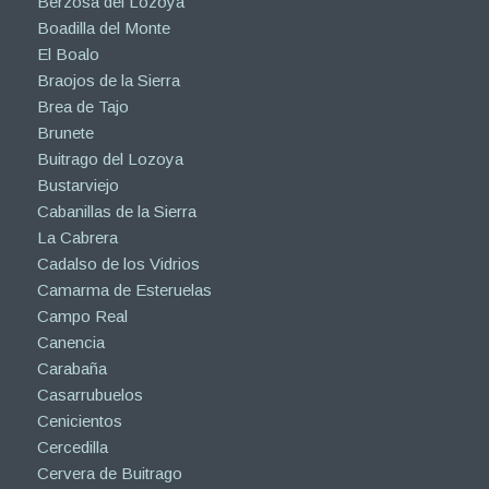
Berzosa del Lozoya
Boadilla del Monte
El Boalo
Braojos de la Sierra
Brea de Tajo
Brunete
Buitrago del Lozoya
Bustarviejo
Cabanillas de la Sierra
La Cabrera
Cadalso de los Vidrios
Camarma de Esteruelas
Campo Real
Canencia
Carabaña
Casarrubuelos
Cenicientos
Cercedilla
Cervera de Buitrago