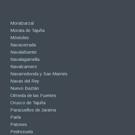
Moralzarzal
Morata de Tajuña
Móstoles
Navacerrada
Navalafuente
Navalagamella
Navalcarnero
Navarredonda y San Mamés
Navas del Rey
Nuevo Baztán
Olmeda de las Fuentes
Orusco de Tajuña
Paracuellos de Jarama
Parla
Patones
Pedrezuela