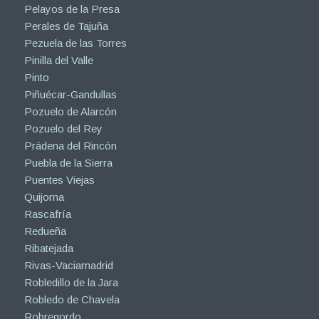
Pelayos de la Presa
Perales de Tajuña
Pezuela de las Torres
Pinilla del Valle
Pinto
Piñuécar-Gandullas
Pozuelo de Alarcón
Pozuelo del Rey
Prádena del Rincón
Puebla de la Sierra
Puentes Viejas
Quijorna
Rascafría
Redueña
Ribatejada
Rivas-Vaciamadrid
Robledillo de la Jara
Robledo de Chavela
Robregordo