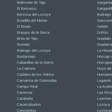
Belmonte de Tajo
Garganta
El Berrueco
Gargantil
Berzosa del Lozoya
Buitrago
Boadilla del Monte
Gascone
El Boalo
Getafe
Braojos de la Sierra
Griñón
Brea de Tajo
Guadalix 
Brunete
Guadarr
Buitrago del Lozoya
La Hiruel
Bustarviejo
Horcajo 
Cabanillas de la Sierra
Horcajuel
La Cabrera
Hoyo de
Cadalso de los Vidrios
Humanes
Camarma de Esteruelas
Leganés
Campo Real
La Aceb
Canencia
Las Roza
Carabaña
Loeches
Casarrubuelos
Lozoya
Cenicientos
Lozoyuel