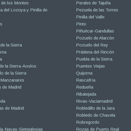
 de los Montes
Perales de Tajuña
la del Lozoya y Pinilla de
Pezuela de las Torres
Pinilla del Valle
s
Pinto
Piñuécar-Gandullas
Pozuelo de Alarcón
de la Sierra
Pozuelo del Rey
ama
Prádena del Rincón
a
Puebla de la Sierra
de la Sierra-Aoslos
Puentes Viejas
o de la Sierra
Quijorna
 Manzanares
Rascafría
 de Madrid
Redueña
Ribatejada
eda
Rivas-Vaciamadrid
s de Madrid
Robledillo de la Jara
Robledo de Chavela
Robregordo
a-Navas-Sieteiglesias
Rozas de Puerto Real