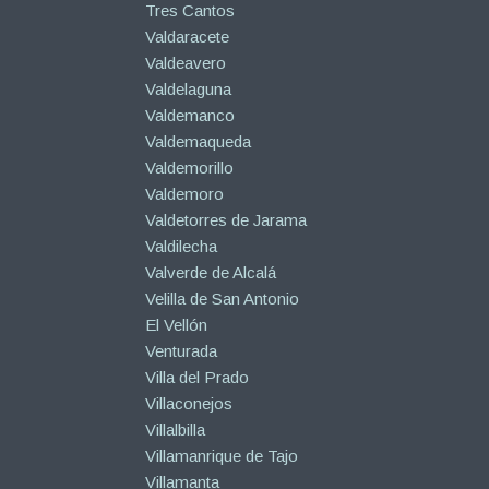
Tres Cantos
Valdaracete
Valdeavero
Valdelaguna
Valdemanco
Valdemaqueda
Valdemorillo
Valdemoro
Valdetorres de Jarama
Valdilecha
Valverde de Alcalá
Velilla de San Antonio
El Vellón
Venturada
Villa del Prado
Villaconejos
Villalbilla
Villamanrique de Tajo
Villamanta