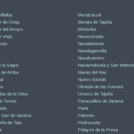
illalba
Moralzarzal
 de Oreja
Morata de Tajuña
 del Arroyo
Móstoles
 Viejo
Navacerrada
rejo
Navalafuente
Navalagamella
Navalcarnero
 la Sagra
Navarredonda y San Mamé
de Arriba
Navas del Rey
al
Nuevo Baztán
ra
Olmeda de las Fuentes
las de la Oliva
Orusco de Tajuña
e Torote
Paracuellos de Jarama
ada
Parla
l Saz de Jarama
Patones
eña de Tajo
Pedrezuela
r
Pelayos de la Presa