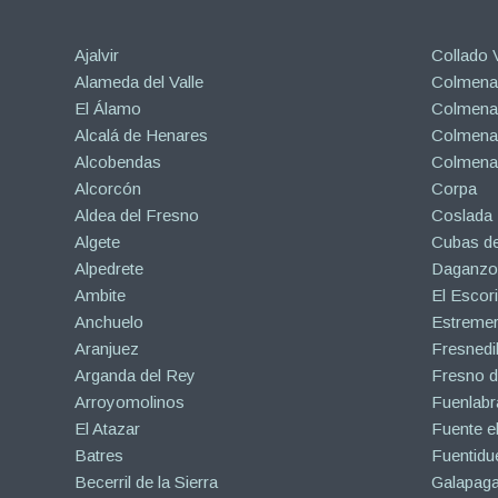
Ajalvir
Collado V
Alameda del Valle
Colmenar
El Álamo
Colmenar
Alcalá de Henares
Colmenar
Alcobendas
Colmena
Alcorcón
Corpa
Aldea del Fresno
Coslada
Algete
Cubas de
Alpedrete
Daganzo 
Ambite
El Escori
Anchuelo
Estreme
Aranjuez
Fresnedil
Arganda del Rey
Fresno d
Arroyomolinos
Fuenlabr
El Atazar
Fuente e
Batres
Fuentidu
Becerril de la Sierra
Galapaga