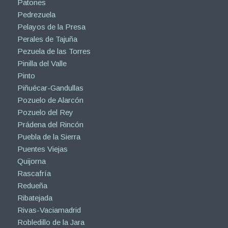
Patones
Pedrezuela
Pelayos de la Presa
Perales de Tajuña
Pezuela de las Torres
Pinilla del Valle
Pinto
Piñuécar-Gandullas
Pozuelo de Alarcón
Pozuelo del Rey
Prádena del Rincón
Puebla de la Sierra
Puentes Viejas
Quijorna
Rascafría
Redueña
Ribatejada
Rivas-Vaciamadrid
Robledillo de la Jara