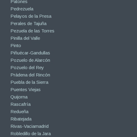
Patones
Pedrezuela
Pelayos de la Presa
Perales de Tajuña
Pezuela de las Torres
Pinilla del Valle
Pinto
Piñuécar-Gandullas
Pozuelo de Alarcón
Pozuelo del Rey
Prádena del Rincón
Puebla de la Sierra
Puentes Viejas
Quijorna
Rascafría
Redueña
Ribatejada
Rivas-Vaciamadrid
Robledillo de la Jara