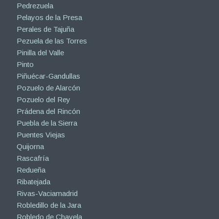
Pedrezuela
Pelayos de la Presa
Perales de Tajuña
Pezuela de las Torres
Pinilla del Valle
Pinto
Piñuécar-Gandullas
Pozuelo de Alarcón
Pozuelo del Rey
Prádena del Rincón
Puebla de la Sierra
Puentes Viejas
Quijorna
Rascafría
Redueña
Ribatejada
Rivas-Vaciamadrid
Robledillo de la Jara
Robledo de Chavela