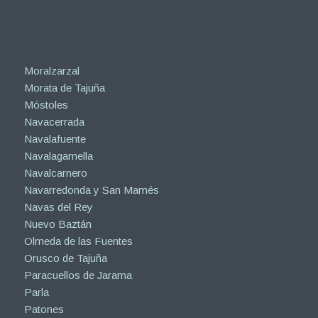
Moralzarzal
Morata de Tajuña
Móstoles
Navacerrada
Navalafuente
Navalagamella
Navalcarnero
Navarredonda y San Mamés
Navas del Rey
Nuevo Baztán
Olmeda de las Fuentes
Orusco de Tajuña
Paracuellos de Jarama
Parla
Patones