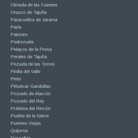
Olmeda de las Fuentes
Orusco de Tajuña
Paracuellos de Jarama
Parla
Patones
Pedrezuela
Pelayos de la Presa
Perales de Tajuña
Pezuela de las Torres
Pinilla del Valle
Pinto
Piñuécar-Gandullas
Pozuelo de Alarcón
Pozuelo del Rey
Prádena del Rincón
Puebla de la Sierra
Puentes Viejas
Quijorna
Rascafría