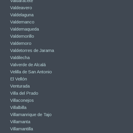
Valdaracete
Valdeavero
Valdelaguna
Valdemanco
Valdemaqueda
Valdemorillo
Valdemoro
Valdetorres de Jarama
Valdilecha
Valverde de Alcalá
Velilla de San Antonio
El Vellón
Venturada
Villa del Prado
Villaconejos
Villalbilla
Villamanrique de Tajo
Villamanta
Villamantilla