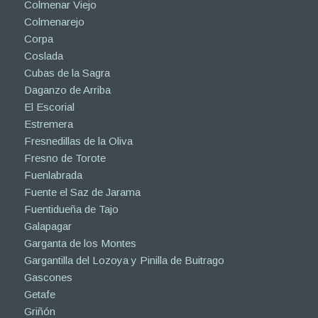
Colmenar Viejo
Colmenarejo
Corpa
Coslada
Cubas de la Sagra
Daganzo de Arriba
El Escorial
Estremera
Fresnedillas de la Oliva
Fresno de Torote
Fuenlabrada
Fuente el Saz de Jarama
Fuentidueña de Tajo
Galapagar
Garganta de los Montes
Gargantilla del Lozoya y Pinilla de Buitrago
Gascones
Getafe
Griñón