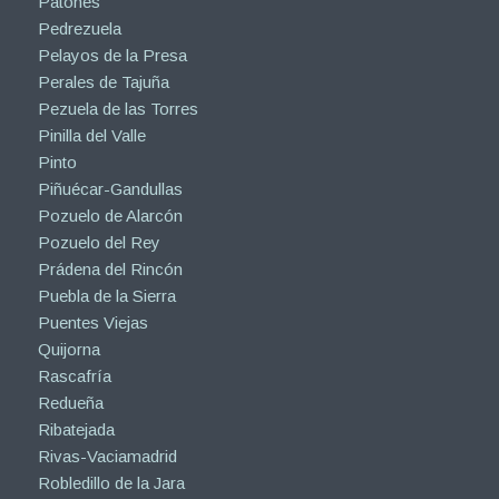
Patones
Pedrezuela
Pelayos de la Presa
Perales de Tajuña
Pezuela de las Torres
Pinilla del Valle
Pinto
Piñuécar-Gandullas
Pozuelo de Alarcón
Pozuelo del Rey
Prádena del Rincón
Puebla de la Sierra
Puentes Viejas
Quijorna
Rascafría
Redueña
Ribatejada
Rivas-Vaciamadrid
Robledillo de la Jara