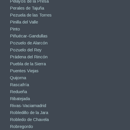
Pelayos de la Presa
Perales de Tajuña
Pezuela de las Torres
Pinilla del Valle
Pinto
Piñuécar-Gandullas
Pozuelo de Alarcón
Pozuelo del Rey
Prádena del Rincón
Puebla de la Sierra
Puentes Viejas
Quijorna
Rascafría
Redueña
Ribatejada
Rivas-Vaciamadrid
Robledillo de la Jara
Robledo de Chavela
Robregordo