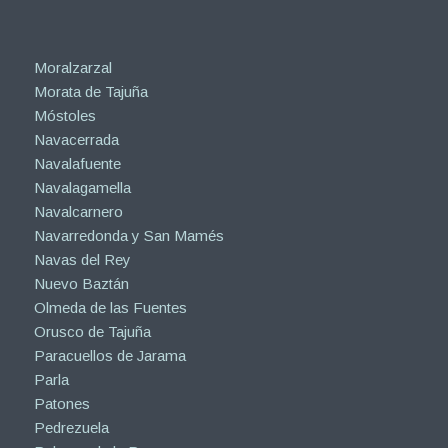
Moralzarzal
Morata de Tajuña
Móstoles
Navacerrada
Navalafuente
Navalagamella
Navalcarnero
Navarredonda y San Mamés
Navas del Rey
Nuevo Baztán
Olmeda de las Fuentes
Orusco de Tajuña
Paracuellos de Jarama
Parla
Patones
Pedrezuela