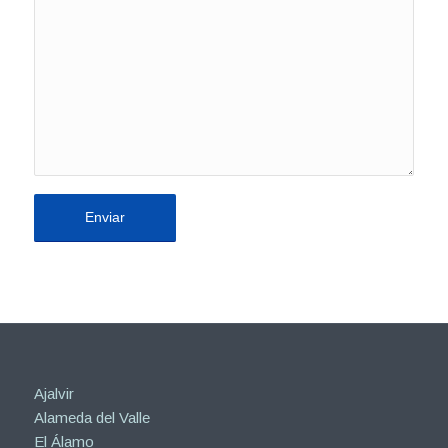
Ajalvir
Alameda del Valle
El Álamo