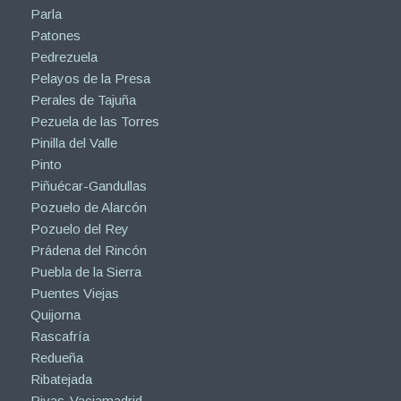
Parla
Patones
Pedrezuela
Pelayos de la Presa
Perales de Tajuña
Pezuela de las Torres
Pinilla del Valle
Pinto
Piñuécar-Gandullas
Pozuelo de Alarcón
Pozuelo del Rey
Prádena del Rincón
Puebla de la Sierra
Puentes Viejas
Quijorna
Rascafría
Redueña
Ribatejada
Rivas-Vaciamadrid