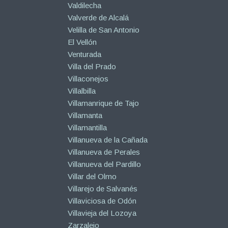
Valdilecha
Valverde de Alcalá
Velilla de San Antonio
El Vellón
Venturada
Villa del Prado
Villaconejos
Villalbilla
Villamanrique de Tajo
Villamanta
Villamantilla
Villanueva de la Cañada
Villanueva de Perales
Villanueva del Pardillo
Villar del Olmo
Villarejo de Salvanés
Villaviciosa de Odón
Villavieja del Lozoya
Zarzalejo