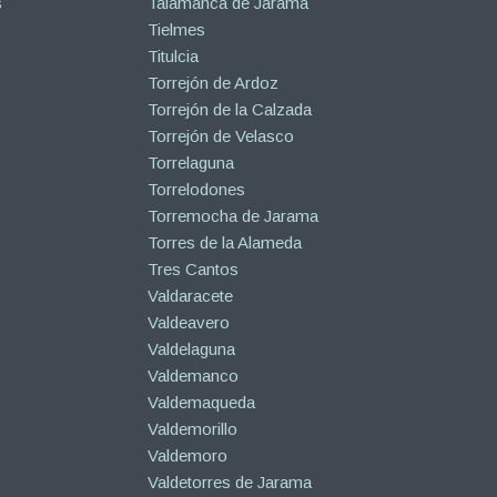
s
Talamanca de Jarama
Tielmes
Titulcia
Torrejón de Ardoz
Torrejón de la Calzada
Torrejón de Velasco
Torrelaguna
Torrelodones
Torremocha de Jarama
Torres de la Alameda
Tres Cantos
Valdaracete
Valdeavero
Valdelaguna
Valdemanco
Valdemaqueda
Valdemorillo
Valdemoro
Valdetorres de Jarama