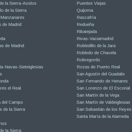
de la Sierra-Aoslos
Puentes Viejas
o de la Sierra
Quijorna
 Manzanares
Rascafría
 de Madrid
Redueña
Ribatejada
eda
Rivas-Vaciamadrid
s de Madrid
Robledillo de la Jara
Robledo de Chavela
Robregordo
a-Navas-Sieteiglesias
Rozas de Puerto Real
s
San Agustín del Guadalix
onda
San Fernando de Henares
es el Real
San Lorenzo de El Escorial
San Martín de la Vega
a del Campo
San Martín de Valdeiglesias
s de la Sierra
San Sebastián de los Reyes
Santa María de la Alameda
inos
e la Sierra