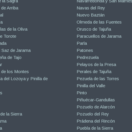
 la Sagra
Navarredonda y San Mamé
de Arriba
Navas del Rey
al
Nuevo Baztán
ra
Olmeda de las Fuentes
las de la Oliva
Orusco de Tajuña
e Torote
Paracuellos de Jarama
ada
Parla
l Saz de Jarama
Patones
eña de Tajo
Pedrezuela
r
Pelayos de la Presa
 de los Montes
Perales de Tajuña
la del Lozoya y Pinilla de
Pezuela de las Torres
Pinilla del Valle
s
Pinto
Piñuécar-Gandullas
Pozuelo de Alarcón
de la Sierra
Pozuelo del Rey
ama
Prádena del Rincón
a
Puebla de la Sierra