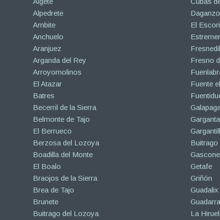
Algete
Cubas de
Alpedrete
Daganzo 
Ambite
El Escori
Anchuelo
Estreme
Aranjuez
Fresnedil
Arganda del Rey
Fresno d
Arroyomolinos
Fuenlabr
El Atazar
Fuente e
Batres
Fuentidu
Becerril de la Sierra
Galapaga
Belmonte de Tajo
Garganta
El Berrueco
Gargantil
Berzosa del Lozoya
Buitrago
Boadilla del Monte
Gascone
El Boalo
Getafe
Braojos de la Sierra
Griñón
Brea de Tajo
Guadalix 
Brunete
Guadarr
Buitrago del Lozoya
La Hiruel