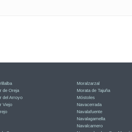
illalba
Moralzarzal
 de Oreja
Morata de Tajuña
 del Arroyo
Móstoles
 Viejo
Navacerrada
rejo
Navalafuente
Navalagamella
Navalcarnero