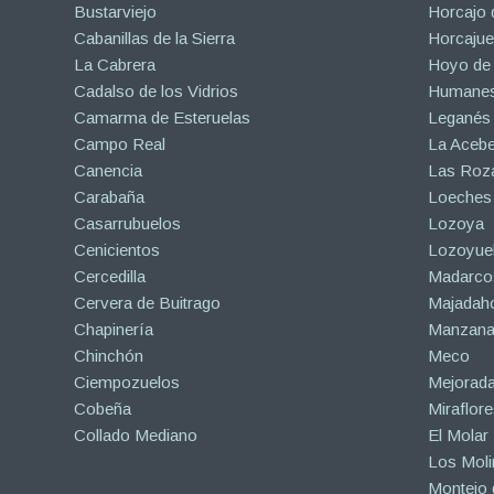
Bustarviejo
Horcajo 
Cabanillas de la Sierra
Horcajuel
La Cabrera
Hoyo de
Cadalso de los Vidrios
Humanes
Camarma de Esteruelas
Leganés
Campo Real
La Aceb
Canencia
Las Roza
Carabaña
Loeches
Casarrubuelos
Lozoya
Cenicientos
Lozoyuel
Cercedilla
Madarco
Cervera de Buitrago
Majadah
Chapinería
Manzanar
Chinchón
Meco
Ciempozuelos
Mejorad
Cobeña
Miraflore
Collado Mediano
El Molar
Los Mol
Montejo d