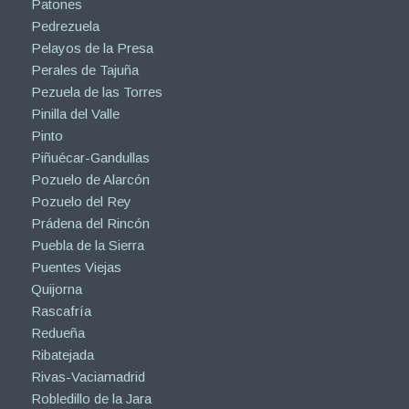
Patones
Pedrezuela
Pelayos de la Presa
Perales de Tajuña
Pezuela de las Torres
Pinilla del Valle
Pinto
Piñuécar-Gandullas
Pozuelo de Alarcón
Pozuelo del Rey
Prádena del Rincón
Puebla de la Sierra
Puentes Viejas
Quijorna
Rascafría
Redueña
Ribatejada
Rivas-Vaciamadrid
Robledillo de la Jara