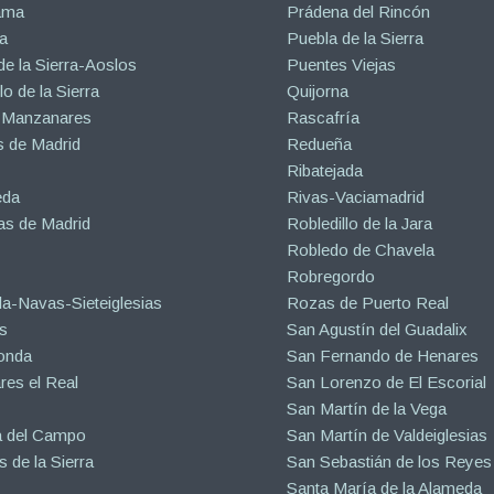
ama
Prádena del Rincón
a
Puebla de la Sierra
de la Sierra-Aoslos
Puentes Viejas
o de la Sierra
Quijorna
 Manzanares
Rascafría
 de Madrid
Redueña
Ribatejada
eda
Rivas-Vaciamadrid
s de Madrid
Robledillo de la Jara
Robledo de Chavela
Robregordo
a-Navas-Sieteiglesias
Rozas de Puerto Real
s
San Agustín del Guadalix
onda
San Fernando de Henares
es el Real
San Lorenzo de El Escorial
San Martín de la Vega
a del Campo
San Martín de Valdeiglesias
s de la Sierra
San Sebastián de los Reyes
Santa María de la Alameda