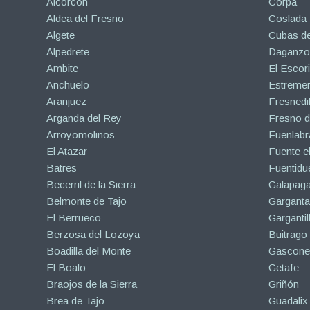
Alcorcón
Corpa
Aldea del Fresno
Coslada
Algete
Cubas de
Alpedrete
Daganzo 
Ambite
El Escori
Anchuelo
Estreme
Aranjuez
Fresnedil
Arganda del Rey
Fresno d
Arroyomolinos
Fuenlabr
El Atazar
Fuente e
Batres
Fuentidu
Becerril de la Sierra
Galapaga
Belmonte de Tajo
Garganta
El Berrueco
Gargantil
Berzosa del Lozoya
Buitrago
Boadilla del Monte
Gascone
El Boalo
Getafe
Braojos de la Sierra
Griñón
Brea de Tajo
Guadalix 