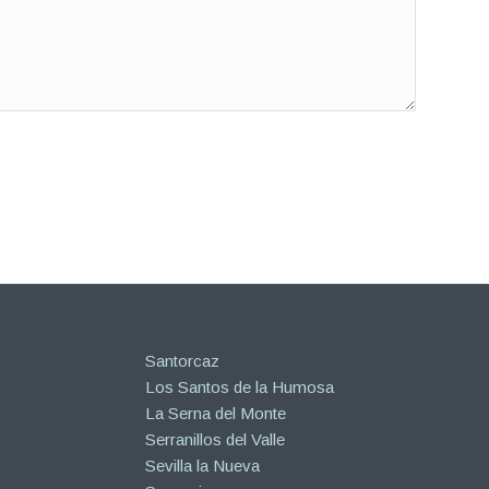
Santorcaz
Los Santos de la Humosa
La Serna del Monte
Serranillos del Valle
Sevilla la Nueva