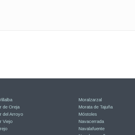
illalba
Moralzarzal
 de Oreja
Morata de Tajuña
 del Arroyo
Móstoles
 Viejo
Navacerrada
rejo
Navalafuente