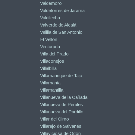
Valdemoro
Valdetorres de Jarama
Valdilecha
Valverde de Alcalá
Velilla de San Antonio
El Vellón
Venturada
Villa del Prado
Villaconejos
Villalbilla
Villamanrique de Tajo
Villamanta
Villamantilla
Villanueva de la Cañada
Villanueva de Perales
Villanueva del Pardillo
Villar del Olmo
Villarejo de Salvanés
Villaviciosa de Odón