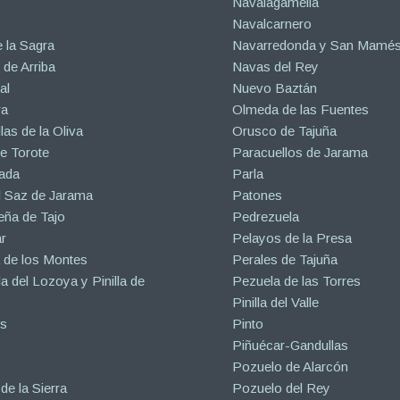
Navalagamella
Navalcarnero
 la Sagra
Navarredonda y San Mamé
de Arriba
Navas del Rey
al
Nuevo Baztán
ra
Olmeda de las Fuentes
las de la Oliva
Orusco de Tajuña
e Torote
Paracuellos de Jarama
ada
Parla
l Saz de Jarama
Patones
eña de Tajo
Pedrezuela
r
Pelayos de la Presa
 de los Montes
Perales de Tajuña
la del Lozoya y Pinilla de
Pezuela de las Torres
Pinilla del Valle
s
Pinto
Piñuécar-Gandullas
Pozuelo de Alarcón
de la Sierra
Pozuelo del Rey