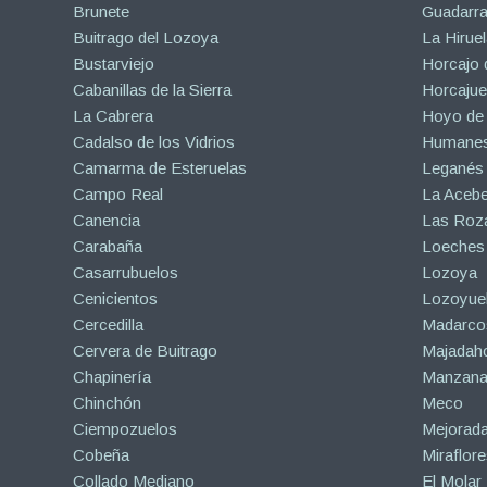
Brunete
Guadarr
Buitrago del Lozoya
La Hiruel
Bustarviejo
Horcajo 
Cabanillas de la Sierra
Horcajuel
La Cabrera
Hoyo de
Cadalso de los Vidrios
Humanes
Camarma de Esteruelas
Leganés
Campo Real
La Aceb
Canencia
Las Roza
Carabaña
Loeches
Casarrubuelos
Lozoya
Cenicientos
Lozoyuel
Cercedilla
Madarco
Cervera de Buitrago
Majadah
Chapinería
Manzanar
Chinchón
Meco
Ciempozuelos
Mejorad
Cobeña
Miraflore
Collado Mediano
El Molar