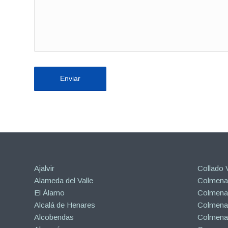
Ajalvir
Collado V
Alameda del Valle
Colmenar
El Álamo
Colmenar
Alcalá de Henares
Colmenar
Alcobendas
Colmena