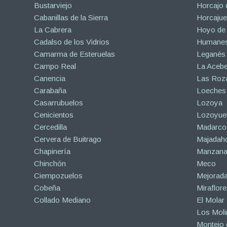
Bustarviejo
Horcajo 
Cabanillas de la Sierra
Horcajuel
La Cabrera
Hoyo de
Cadalso de los Vidrios
Humanes
Camarma de Esteruelas
Leganés
Campo Real
La Aceb
Canencia
Las Roza
Carabaña
Loeches
Casarrubuelos
Lozoya
Cenicientos
Lozoyuel
Cercedilla
Madarco
Cervera de Buitrago
Majadah
Chapinería
Manzanar
Chinchón
Meco
Ciempozuelos
Mejorad
Cobeña
Miraflore
Collado Mediano
El Molar
Los Mol
Montejo d