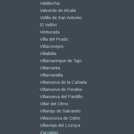
Valdilecha
Valverde de Alcalá
Velilla de San Antonio
El Vellón
Venturada
Villa del Prado
Villaconejos
Villalbilla
Villamanrique de Tajo
Villamanta
Villamantilla
Villanueva de la Cañada
Villanueva de Perales
Villanueva del Pardillo
Villar del Olmo
Villarejo de Salvanés
Villaviciosa de Odón
Villavieja del Lozoya
Zarzalejo