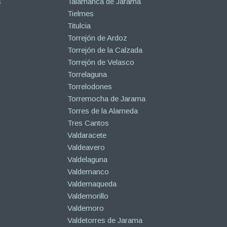
s
Talamanca de Jarama
Tielmes
Titulcia
Torrejón de Ardoz
Torrejón de la Calzada
Torrejón de Velasco
Torrelaguna
Torrelodones
Torremocha de Jarama
Torres de la Alameda
Tres Cantos
Valdaracete
Valdeavero
Valdelaguna
Valdemanco
Valdemaqueda
Valdemorillo
Valdemoro
Valdetorres de Jarama