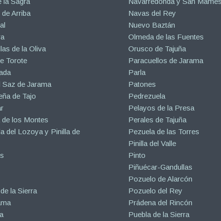
 la Sagra
Navarredonda y San Mamé
de Arriba
Navas del Rey
al
Nuevo Baztán
ra
Olmeda de las Fuentes
las de la Oliva
Orusco de Tajuña
e Torote
Paracuellos de Jarama
ada
Parla
l Saz de Jarama
Patones
eña de Tajo
Pedrezuela
r
Pelayos de la Presa
 de los Montes
Perales de Tajuña
la del Lozoya y Pinilla de
Pezuela de las Torres
Pinilla del Valle
s
Pinto
Piñuécar-Gandullas
Pozuelo de Alarcón
de la Sierra
Pozuelo del Rey
ama
Prádena del Rincón
a
Puebla de la Sierra