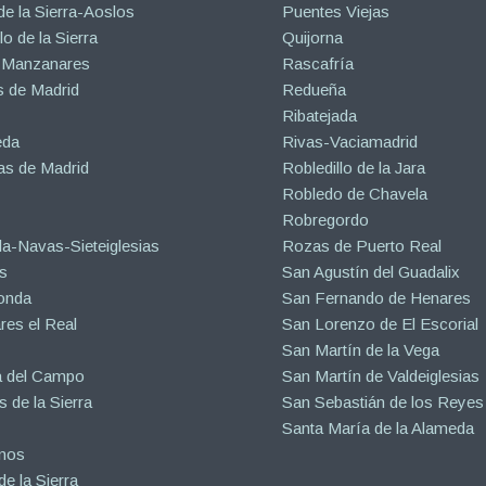
de la Sierra-Aoslos
Puentes Viejas
o de la Sierra
Quijorna
 Manzanares
Rascafría
 de Madrid
Redueña
Ribatejada
eda
Rivas-Vaciamadrid
s de Madrid
Robledillo de la Jara
Robledo de Chavela
Robregordo
a-Navas-Sieteiglesias
Rozas de Puerto Real
s
San Agustín del Guadalix
onda
San Fernando de Henares
es el Real
San Lorenzo de El Escorial
San Martín de la Vega
a del Campo
San Martín de Valdeiglesias
s de la Sierra
San Sebastián de los Reyes
Santa María de la Alameda
inos
e la Sierra