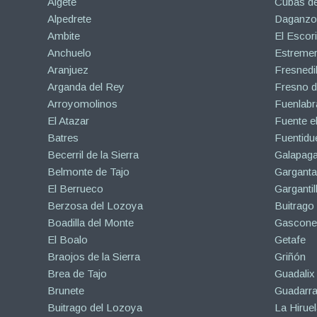
Algete
Cubas de
Alpedrete
Daganzo 
Ambite
El Escori
Anchuelo
Estreme
Aranjuez
Fresnedil
Arganda del Rey
Fresno d
Arroyomolinos
Fuenlabr
El Atazar
Fuente e
Batres
Fuentidu
Becerril de la Sierra
Galapaga
Belmonte de Tajo
Garganta
El Berrueco
Gargantil
Berzosa del Lozoya
Buitrago
Boadilla del Monte
Gascone
El Boalo
Getafe
Braojos de la Sierra
Griñón
Brea de Tajo
Guadalix 
Brunete
Guadarr
Buitrago del Lozoya
La Hiruel