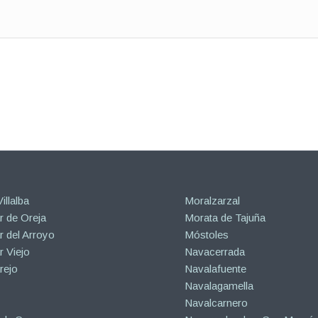
illalba
Moralzarzal
 de Oreja
Morata de Tajuña
 del Arroyo
Móstoles
 Viejo
Navacerrada
rejo
Navalafuente
Navalagamella
Navalcarnero