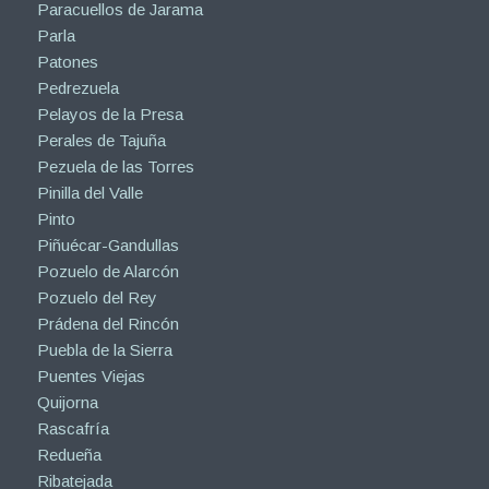
Paracuellos de Jarama
Parla
Patones
Pedrezuela
Pelayos de la Presa
Perales de Tajuña
Pezuela de las Torres
Pinilla del Valle
Pinto
Piñuécar-Gandullas
Pozuelo de Alarcón
Pozuelo del Rey
Prádena del Rincón
Puebla de la Sierra
Puentes Viejas
Quijorna
Rascafría
Redueña
Ribatejada