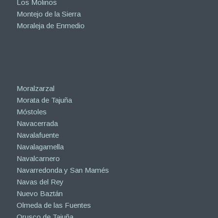
Los Molinos
Montejo de la Sierra
Moraleja de Enmedio
Moralzarzal
Morata de Tajuña
Móstoles
Navacerrada
Navalafuente
Navalagamella
Navalcarnero
Navarredonda y San Mamés
Navas del Rey
Nuevo Baztán
Olmeda de las Fuentes
Orusco de Tajuña