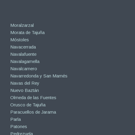
Moralzarzal
Morata de Tajuña
Móstoles
Navacerrada
Navalafuente
Navalagamella
Navalcarnero
Navarredonda y San Mamés
Navas del Rey
Nuevo Baztán
Olmeda de las Fuentes
Orusco de Tajuña
Paracuellos de Jarama
Parla
Patones
Pedrezuela