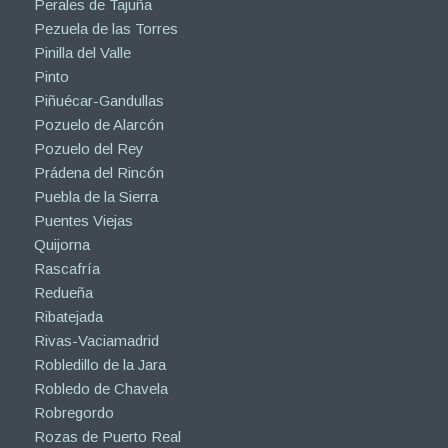
Perales de Tajuña
Pezuela de las Torres
Pinilla del Valle
Pinto
Piñuécar-Gandullas
Pozuelo de Alarcón
Pozuelo del Rey
Prádena del Rincón
Puebla de la Sierra
Puentes Viejas
Quijorna
Rascafría
Redueña
Ribatejada
Rivas-Vaciamadrid
Robledillo de la Jara
Robledo de Chavela
Robregordo
Rozas de Puerto Real