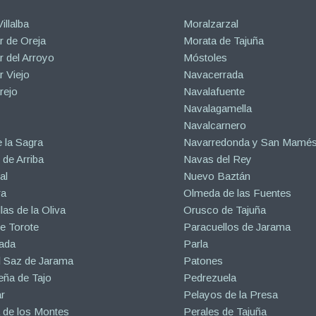
illalba
Moralzarzal
 de Oreja
Morata de Tajuña
 del Arroyo
Móstoles
 Viejo
Navacerrada
rejo
Navalafuente
Navalagamella
Navalcarnero
 la Sagra
Navarredonda y San Mamé
de Arriba
Navas del Rey
al
Nuevo Baztán
ra
Olmeda de las Fuentes
las de la Oliva
Orusco de Tajuña
e Torote
Paracuellos de Jarama
ada
Parla
l Saz de Jarama
Patones
eña de Tajo
Pedrezuela
r
Pelayos de la Presa
 de los Montes
Perales de Tajuña