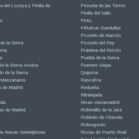
la del Lozoya y Pinilla de
Pezuela de las Torres
Pinilla del Valle
s
Pinto
Piñuécar-Gandullas
Pozuelo de Alarcón
de la Sierra
Pozuelo del Rey
ama
Prádena del Rincón
a
Puebla de la Sierra
de la Sierra-Aoslos
Puentes Viejas
o de la Sierra
Quijorna
 Manzanares
Rascafría
 de Madrid
Redueña
Ribatejada
eda
Rivas-Vaciamadrid
s de Madrid
Robledillo de la Jara
Robledo de Chavela
Robregordo
a-Navas-Sieteiglesias
Rozas de Puerto Real