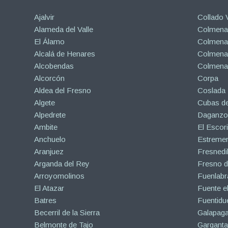
Ajalvir
Collado V
Alameda del Valle
Colmenar
El Álamo
Colmenar
Alcalá de Henares
Colmenar
Alcobendas
Colmena
Alcorcón
Corpa
Aldea del Fresno
Coslada
Algete
Cubas de
Alpedrete
Daganzo 
Ambite
El Escori
Anchuelo
Estreme
Aranjuez
Fresnedil
Arganda del Rey
Fresno d
Arroyomolinos
Fuenlabr
El Atazar
Fuente e
Batres
Fuentidu
Becerril de la Sierra
Galapaga
Belmonte de Tajo
Garganta