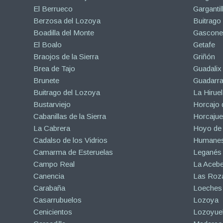
El Berrueco
Gargantil
Berzosa del Lozoya
Buitrago
Boadilla del Monte
Gascone
El Boalo
Getafe
Braojos de la Sierra
Griñón
Brea de Tajo
Guadalix 
Brunete
Guadarr
Buitrago del Lozoya
La Hiruel
Bustarviejo
Horcajo 
Cabanillas de la Sierra
Horcajuel
La Cabrera
Hoyo de
Cadalso de los Vidrios
Humanes
Camarma de Esteruelas
Leganés
Campo Real
La Aceb
Canencia
Las Roza
Carabaña
Loeches
Casarrubuelos
Lozoya
Cenicientos
Lozoyuel