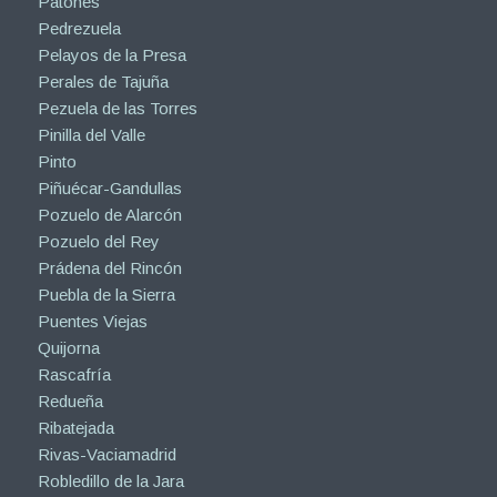
Patones
Pedrezuela
Pelayos de la Presa
Perales de Tajuña
Pezuela de las Torres
Pinilla del Valle
Pinto
Piñuécar-Gandullas
Pozuelo de Alarcón
Pozuelo del Rey
Prádena del Rincón
Puebla de la Sierra
Puentes Viejas
Quijorna
Rascafría
Redueña
Ribatejada
Rivas-Vaciamadrid
Robledillo de la Jara