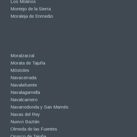
Los Molinos
Montejo de la Sierra
Moraleja de Enmedio
Moralzarzal
Morata de Tajuña
Móstoles
Navacerrada
Navalafuente
Navalagamella
Navalcarnero
Navarredonda y San Mamés
Navas del Rey
Nuevo Baztán
Olmeda de las Fuentes
Orusco de Tajuña