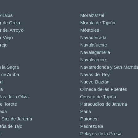
illalba
Moralzarzal
 de Oreja
Morata de Tajuña
 del Arroyo
Móstoles
 Viejo
Navacerrada
rejo
Navalafuente
Navalagamella
Navalcarnero
 la Sagra
Navarredonda y San Mamé
de Arriba
Navas del Rey
al
Nuevo Baztán
ra
Olmeda de las Fuentes
las de la Oliva
Orusco de Tajuña
e Torote
Paracuellos de Jarama
ada
Parla
l Saz de Jarama
Patones
eña de Tajo
Pedrezuela
r
Pelayos de la Presa