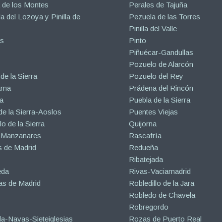
 de los Montes
Perales de Tajuña
la del Lozoya y Pinilla de
Pezuela de las Torres
Pinilla del Valle
s
Pinto
Piñuécar-Gandullas
Pozuelo de Alarcón
de la Sierra
Pozuelo del Rey
ama
Prádena del Rincón
a
Puebla de la Sierra
de la Sierra-Aoslos
Puentes Viejas
o de la Sierra
Quijorna
 Manzanares
Rascafría
 de Madrid
Redueña
Ribatejada
eda
Rivas-Vaciamadrid
s de Madrid
Robledillo de la Jara
Robledo de Chavela
Robregordo
a-Navas-Sieteiglesias
Rozas de Puerto Real