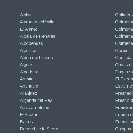
Ajalvir
Collado V
Alameda del Valle
Colmenar
El Álamo
Colmenar
Alcalá de Henares
Colmenar
Alcobendas
Colmena
Alcorcón
Corpa
Aldea del Fresno
Coslada
Algete
Cubas de
Alpedrete
Daganzo 
Ambite
El Escori
Anchuelo
Estreme
Aranjuez
Fresnedil
Arganda del Rey
Fresno d
Arroyomolinos
Fuenlabr
El Atazar
Fuente e
Batres
Fuentidu
Becerril de la Sierra
Galapaga