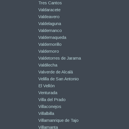
Tres Cantos
Valdaracete
Valdeavero
Valdelaguna
Valdemanco
Valdemaqueda
Valdemorillo
Valdemoro
Valdetorres de Jarama
Valdilecha
Valverde de Alcalá
Velilla de San Antonio
El Vellón
Venturada
Villa del Prado
Villaconejos
Villalbilla
Villamanrique de Tajo
Villamanta