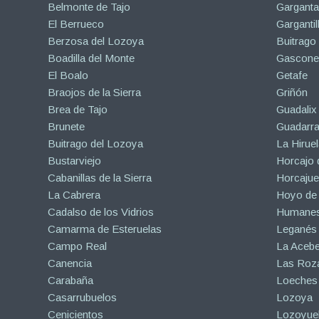
Belmonte de Tajo
Garganta
El Berrueco
Gargantil
Berzosa del Lozoya
Buitrago
Boadilla del Monte
Gascone
El Boalo
Getafe
Braojos de la Sierra
Griñón
Brea de Tajo
Guadalix 
Brunete
Guadarr
Buitrago del Lozoya
La Hiruel
Bustarviejo
Horcajo 
Cabanillas de la Sierra
Horcajuel
La Cabrera
Hoyo de
Cadalso de los Vidrios
Humanes
Camarma de Esteruelas
Leganés
Campo Real
La Aceb
Canencia
Las Roza
Carabaña
Loeches
Casarrubuelos
Lozoya
Cenicientos
Lozoyuel