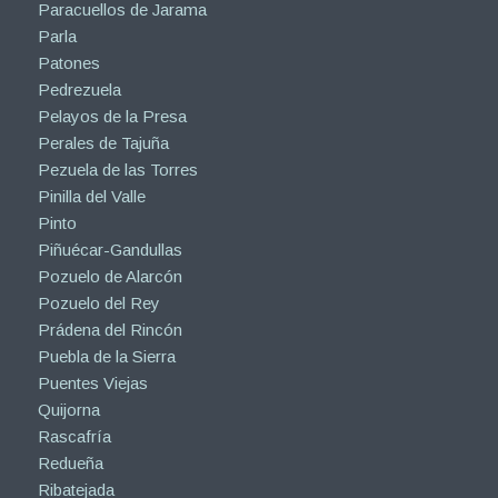
Paracuellos de Jarama
Parla
Patones
Pedrezuela
Pelayos de la Presa
Perales de Tajuña
Pezuela de las Torres
Pinilla del Valle
Pinto
Piñuécar-Gandullas
Pozuelo de Alarcón
Pozuelo del Rey
Prádena del Rincón
Puebla de la Sierra
Puentes Viejas
Quijorna
Rascafría
Redueña
Ribatejada