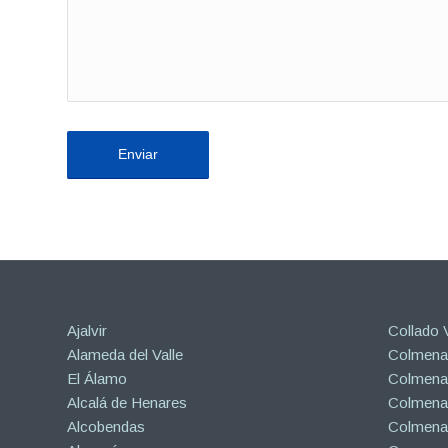
Ajalvir
Collado V
Alameda del Valle
Colmenar
El Álamo
Colmenar
Alcalá de Henares
Colmenar
Alcobendas
Colmena