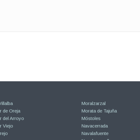
illalba
Moralzarzal
 de Oreja
Morata de Tajuña
 del Arroyo
Móstoles
 Viejo
Navacerrada
rejo
Navalafuente