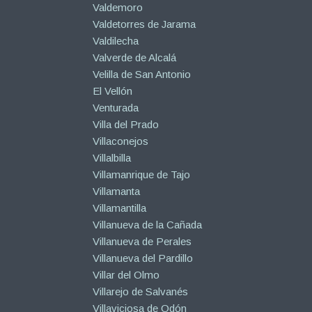
Valdemoro
Valdetorres de Jarama
Valdilecha
Valverde de Alcalá
Velilla de San Antonio
El Vellón
Venturada
Villa del Prado
Villaconejos
Villalbilla
Villamanrique de Tajo
Villamanta
Villamantilla
Villanueva de la Cañada
Villanueva de Perales
Villanueva del Pardillo
Villar del Olmo
Villarejo de Salvanés
Villaviciosa de Odón