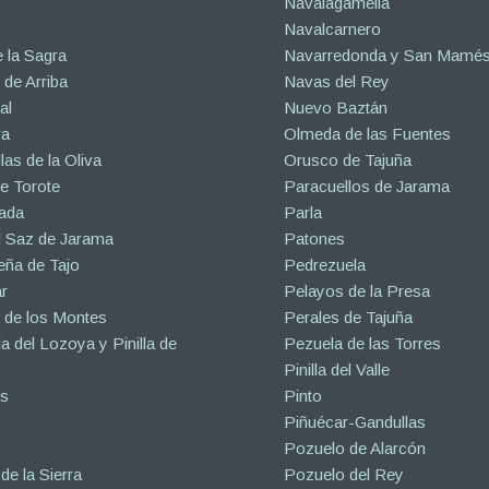
Navalagamella
Navalcarnero
 la Sagra
Navarredonda y San Mamé
de Arriba
Navas del Rey
al
Nuevo Baztán
ra
Olmeda de las Fuentes
las de la Oliva
Orusco de Tajuña
e Torote
Paracuellos de Jarama
ada
Parla
l Saz de Jarama
Patones
eña de Tajo
Pedrezuela
r
Pelayos de la Presa
 de los Montes
Perales de Tajuña
la del Lozoya y Pinilla de
Pezuela de las Torres
Pinilla del Valle
s
Pinto
Piñuécar-Gandullas
Pozuelo de Alarcón
de la Sierra
Pozuelo del Rey