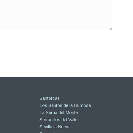
Santorcaz
Los Santos de la Humosa
La Serna del Monte
Serranillos del Valle
Sevilla la Nueva