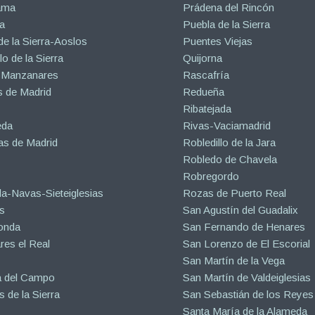
ama
Prádena del Rincón
a
Puebla de la Sierra
de la Sierra-Aoslos
Puentes Viejas
o de la Sierra
Quijorna
 Manzanares
Rascafría
 de Madrid
Redueña
Ribatejada
eda
Rivas-Vaciamadrid
s de Madrid
Robledillo de la Jara
Robledo de Chavela
Robregordo
a-Navas-Sieteiglesias
Rozas de Puerto Real
s
San Agustín del Guadalix
onda
San Fernando de Henares
es el Real
San Lorenzo de El Escorial
San Martín de la Vega
a del Campo
San Martín de Valdeiglesias
s de la Sierra
San Sebastián de los Reyes
Santa María de la Alameda