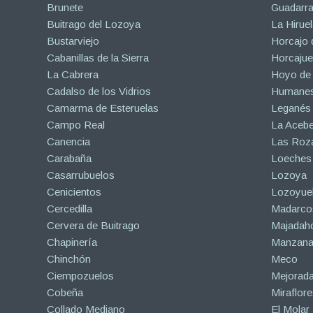
Brunete
Guadarr
Buitrago del Lozoya
La Hiruel
Bustarviejo
Horcajo 
Cabanillas de la Sierra
Horcajuel
La Cabrera
Hoyo de
Cadalso de los Vidrios
Humanes
Camarma de Esteruelas
Leganés
Campo Real
La Aceb
Canencia
Las Roza
Carabaña
Loeches
Casarrubuelos
Lozoya
Cenicientos
Lozoyuel
Cercedilla
Madarco
Cervera de Buitrago
Majadah
Chapinería
Manzanar
Chinchón
Meco
Ciempozuelos
Mejorad
Cobeña
Miraflore
Collado Mediano
El Molar