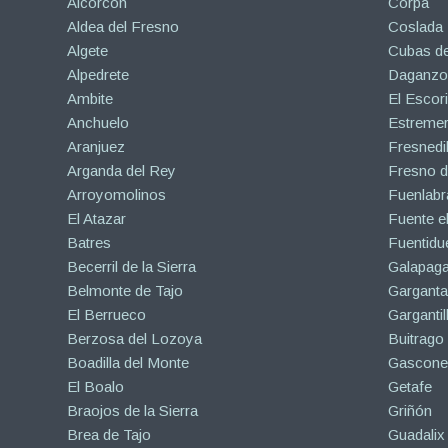
Alcorcón
Corpa
Aldea del Fresno
Coslada
Algete
Cubas de
Alpedrete
Daganzo 
Ambite
El Escori
Anchuelo
Estreme
Aranjuez
Fresnedil
Arganda del Rey
Fresno d
Arroyomolinos
Fuenlabr
El Atazar
Fuente e
Batres
Fuentidu
Becerril de la Sierra
Galapaga
Belmonte de Tajo
Garganta
El Berrueco
Gargantil
Berzosa del Lozoya
Buitrago
Boadilla del Monte
Gascone
El Boalo
Getafe
Braojos de la Sierra
Griñón
Brea de Tajo
Guadalix 