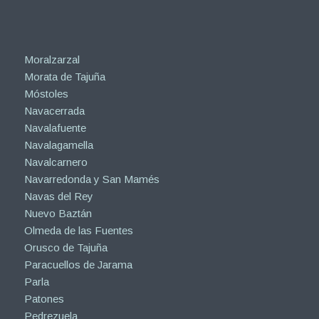
Moralzarzal
Morata de Tajuña
Móstoles
Navacerrada
Navalafuente
Navalagamella
Navalcarnero
Navarredonda y San Mamés
Navas del Rey
Nuevo Baztán
Olmeda de las Fuentes
Orusco de Tajuña
Paracuellos de Jarama
Parla
Patones
Pedrezuela