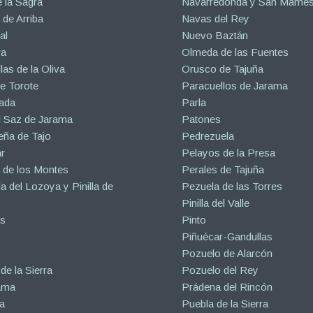
 la Sagra
Navarredonda y San Mamé
de Arriba
Navas del Rey
al
Nuevo Baztán
ra
Olmeda de las Fuentes
las de la Oliva
Orusco de Tajuña
e Torote
Paracuellos de Jarama
ada
Parla
l Saz de Jarama
Patones
eña de Tajo
Pedrezuela
r
Pelayos de la Presa
 de los Montes
Perales de Tajuña
la del Lozoya y Pinilla de
Pezuela de las Torres
Pinilla del Valle
s
Pinto
Piñuécar-Gandullas
Pozuelo de Alarcón
de la Sierra
Pozuelo del Rey
ama
Prádena del Rincón
a
Puebla de la Sierra