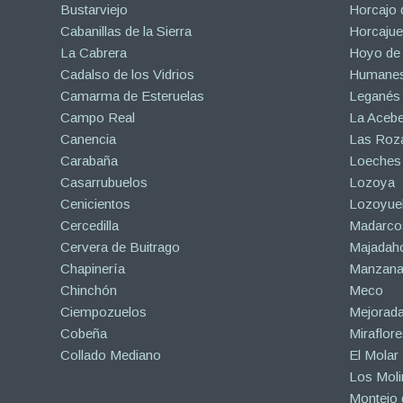
Bustarviejo
Horcajo 
Cabanillas de la Sierra
Horcajuel
La Cabrera
Hoyo de
Cadalso de los Vidrios
Humanes
Camarma de Esteruelas
Leganés
Campo Real
La Aceb
Canencia
Las Roza
Carabaña
Loeches
Casarrubuelos
Lozoya
Cenicientos
Lozoyuel
Cercedilla
Madarco
Cervera de Buitrago
Majadah
Chapinería
Manzanar
Chinchón
Meco
Ciempozuelos
Mejorad
Cobeña
Miraflore
Collado Mediano
El Molar
Los Mol
Montejo d