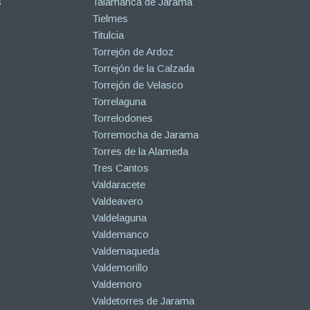
s
Talamanca de Jarama
Tielmes
Titulcia
Torrejón de Ardoz
Torrejón de la Calzada
Torrejón de Velasco
Torrelaguna
Torrelodones
Torremocha de Jarama
Torres de la Alameda
Tres Cantos
Valdaracete
Valdeavero
Valdelaguna
Valdemanco
Valdemaqueda
Valdemorillo
Valdemoro
Valdetorres de Jarama