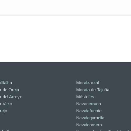
illalba
Moralzarzal
 de Oreja
Morata de Tajuña
 del Arroyo
Móstoles
 Viejo
Navacerrada
rejo
Navalafuente
Navalagamella
Navalcarnero