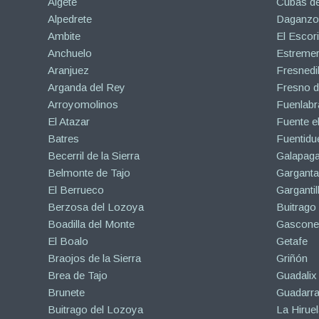
Algete
Cubas de
Alpedrete
Daganzo 
Ambite
El Escori
Anchuelo
Estreme
Aranjuez
Fresnedil
Arganda del Rey
Fresno d
Arroyomolinos
Fuenlabr
El Atazar
Fuente e
Batres
Fuentidu
Becerril de la Sierra
Galapaga
Belmonte de Tajo
Garganta
El Berrueco
Gargantil
Berzosa del Lozoya
Buitrago
Boadilla del Monte
Gascone
El Boalo
Getafe
Braojos de la Sierra
Griñón
Brea de Tajo
Guadalix 
Brunete
Guadarr
Buitrago del Lozoya
La Hiruel