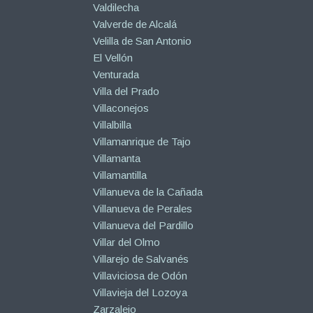
Valdilecha
Valverde de Alcalá
Velilla de San Antonio
El Vellón
Venturada
Villa del Prado
Villaconejos
Villalbilla
Villamanrique de Tajo
Villamanta
Villamantilla
Villanueva de la Cañada
Villanueva de Perales
Villanueva del Pardillo
Villar del Olmo
Villarejo de Salvanés
Villaviciosa de Odón
Villavieja del Lozoya
Zarzalejo