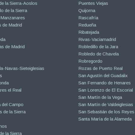
de la Sierra-Aoslos
Puentes Viejas
o de la Sierra
Quijorna
 Manzanares
Rascafría
 de Madrid
Redueña
Ribatejada
eda
Rivas-Vaciamadrid
s de Madrid
Robledillo de la Jara
Robledo de Chavela
Robregordo
a-Navas-Sieteiglesias
Rozas de Puerto Real
s
San Agustín del Guadalix
onda
San Fernando de Henares
es el Real
San Lorenzo de El Escorial
San Martín de la Vega
a del Campo
San Martín de Valdeiglesias
s de la Sierra
San Sebastián de los Reyes
Santa María de la Alameda
inos
e la Sierra