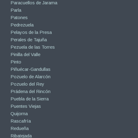
Paracuellos de Jarama
Parla
Patones
Pedrezuela
Pelayos de la Presa
Perales de Tajuña
Pezuela de las Torres
Pinilla del Valle
Pinto
Piñuécar-Gandullas
Pozuelo de Alarcón
Pozuelo del Rey
Prádena del Rincón
Puebla de la Sierra
Puentes Viejas
Quijorna
Rascafría
Redueña
Ribatejada