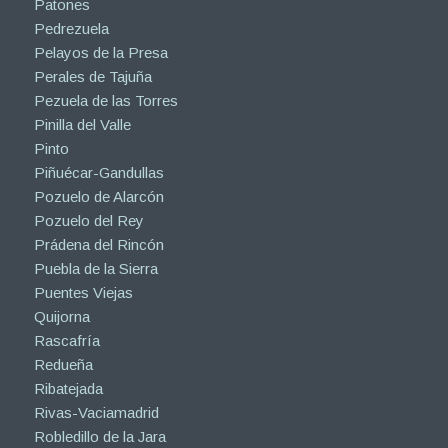
Patones
Pedrezuela
Pelayos de la Presa
Perales de Tajuña
Pezuela de las Torres
Pinilla del Valle
Pinto
Piñuécar-Gandullas
Pozuelo de Alarcón
Pozuelo del Rey
Prádena del Rincón
Puebla de la Sierra
Puentes Viejas
Quijorna
Rascafría
Redueña
Ribatejada
Rivas-Vaciamadrid
Robledillo de la Jara