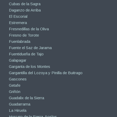
Cubas de la Sagra
Daganzo de Arriba
El Escorial
Estremera
Fresnedillas de la Oliva
Fresno de Torote
Fuenlabrada
Fuente el Saz de Jarama
Fuentidueña de Tajo
Galapagar
Garganta de los Montes
Gargantilla del Lozoya y Pinilla de Buitrago
Gascones
Getafe
Griñón
Guadalix de la Sierra
Guadarrama
La Hiruela
Horcajo de la Sierra-Aoslos