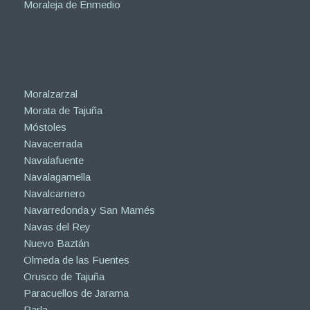
Moraleja de Enmedio
Moralzarzal
Morata de Tajuña
Móstoles
Navacerrada
Navalafuente
Navalagamella
Navalcarnero
Navarredonda y San Mamés
Navas del Rey
Nuevo Baztán
Olmeda de las Fuentes
Orusco de Tajuña
Paracuellos de Jarama
Parla