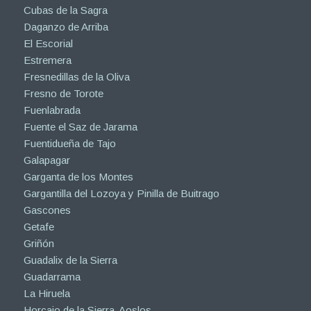
Cubas de la Sagra
Daganzo de Arriba
El Escorial
Estremera
Fresnedillas de la Oliva
Fresno de Torote
Fuenlabrada
Fuente el Saz de Jarama
Fuentidueña de Tajo
Galapagar
Garganta de los Montes
Gargantilla del Lozoya y Pinilla de Buitrago
Gascones
Getafe
Griñón
Guadalix de la Sierra
Guadarrama
La Hiruela
Horcajo de la Sierra-Aoslos