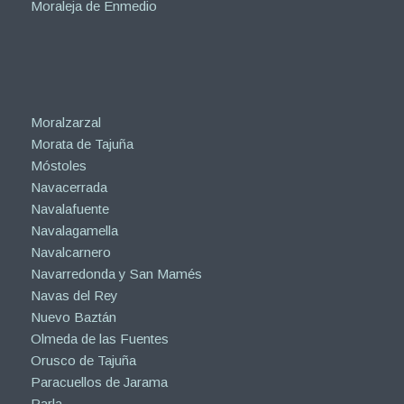
Moraleja de Enmedio
Moralzarzal
Morata de Tajuña
Móstoles
Navacerrada
Navalafuente
Navalagamella
Navalcarnero
Navarredonda y San Mamés
Navas del Rey
Nuevo Baztán
Olmeda de las Fuentes
Orusco de Tajuña
Paracuellos de Jarama
Parla