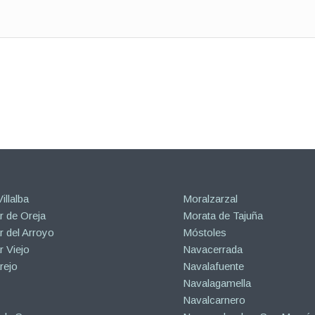
illalba
Moralzarzal
 de Oreja
Morata de Tajuña
 del Arroyo
Móstoles
 Viejo
Navacerrada
rejo
Navalafuente
Navalagamella
Navalcarnero