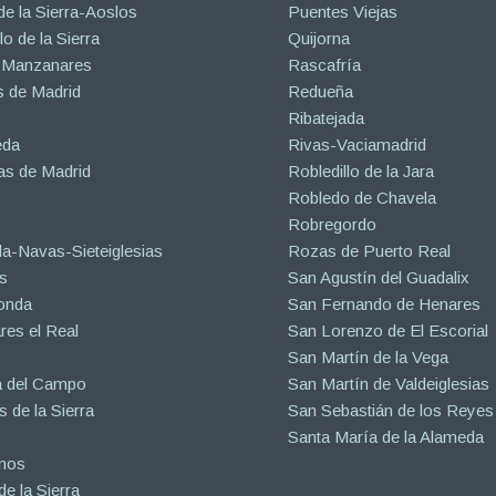
de la Sierra-Aoslos
Puentes Viejas
o de la Sierra
Quijorna
 Manzanares
Rascafría
 de Madrid
Redueña
Ribatejada
eda
Rivas-Vaciamadrid
s de Madrid
Robledillo de la Jara
Robledo de Chavela
Robregordo
a-Navas-Sieteiglesias
Rozas de Puerto Real
s
San Agustín del Guadalix
onda
San Fernando de Henares
es el Real
San Lorenzo de El Escorial
San Martín de la Vega
a del Campo
San Martín de Valdeiglesias
s de la Sierra
San Sebastián de los Reyes
Santa María de la Alameda
inos
e la Sierra