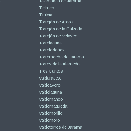
s
Talamanca de Jarama
Tielmes
Titulcia
Torrejón de Ardoz
Torrejón de la Calzada
Torrejón de Velasco
Torrelaguna
Torrelodones
Torremocha de Jarama
Torres de la Alameda
Tres Cantos
Valdaracete
Valdeavero
Valdelaguna
Valdemanco
Valdemaqueda
Valdemorillo
Valdemoro
Valdetorres de Jarama