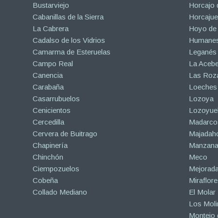
Bustarviejo
Horcajo 
Cabanillas de la Sierra
Horcajuel
La Cabrera
Hoyo de
Cadalso de los Vidrios
Humanes
Camarma de Esteruelas
Leganés
Campo Real
La Aceb
Canencia
Las Roza
Carabaña
Loeches
Casarrubuelos
Lozoya
Cenicientos
Lozoyuel
Cercedilla
Madarco
Cervera de Buitrago
Majadah
Chapinería
Manzanar
Chinchón
Meco
Ciempozuelos
Mejorad
Cobeña
Miraflore
Collado Mediano
El Molar
Los Mol
Montejo d