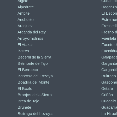
Algete
Cubas de
Alpedrete
Daganzo 
Ambite
El Escori
Anchuelo
Estreme
Aranjuez
Fresnedil
Arganda del Rey
Fresno d
Arroyomolinos
Fuenlabr
El Atazar
Fuente e
Batres
Fuentidu
Becerril de la Sierra
Galapaga
Belmonte de Tajo
Garganta
El Berrueco
Gargantil
Berzosa del Lozoya
Buitrago
Boadilla del Monte
Gascone
El Boalo
Getafe
Braojos de la Sierra
Griñón
Brea de Tajo
Guadalix 
Brunete
Guadarr
Buitrago del Lozoya
La Hiruel