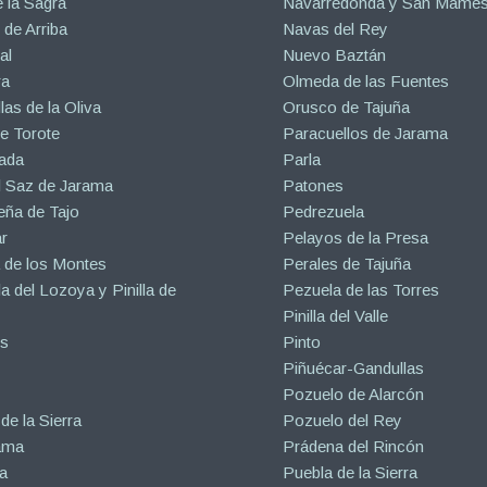
 la Sagra
Navarredonda y San Mamé
de Arriba
Navas del Rey
al
Nuevo Baztán
ra
Olmeda de las Fuentes
las de la Oliva
Orusco de Tajuña
e Torote
Paracuellos de Jarama
ada
Parla
l Saz de Jarama
Patones
eña de Tajo
Pedrezuela
r
Pelayos de la Presa
 de los Montes
Perales de Tajuña
la del Lozoya y Pinilla de
Pezuela de las Torres
Pinilla del Valle
s
Pinto
Piñuécar-Gandullas
Pozuelo de Alarcón
de la Sierra
Pozuelo del Rey
ama
Prádena del Rincón
a
Puebla de la Sierra