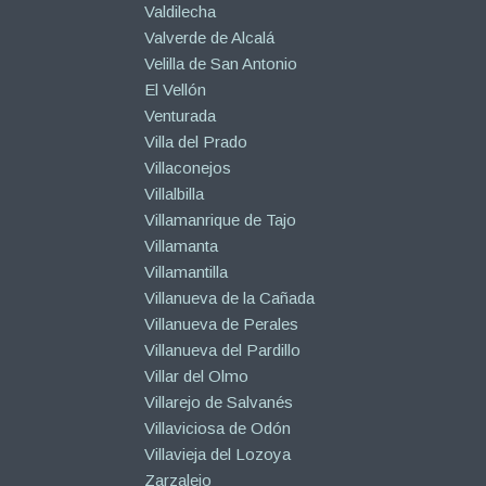
Valdilecha
Valverde de Alcalá
Velilla de San Antonio
El Vellón
Venturada
Villa del Prado
Villaconejos
Villalbilla
Villamanrique de Tajo
Villamanta
Villamantilla
Villanueva de la Cañada
Villanueva de Perales
Villanueva del Pardillo
Villar del Olmo
Villarejo de Salvanés
Villaviciosa de Odón
Villavieja del Lozoya
Zarzalejo