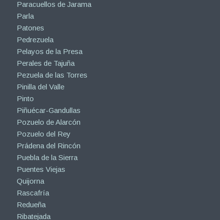
Paracuellos de Jarama
Parla
Patones
Pedrezuela
Pelayos de la Presa
Perales de Tajuña
Pezuela de las Torres
Pinilla del Valle
Pinto
Piñuécar-Gandullas
Pozuelo de Alarcón
Pozuelo del Rey
Prádena del Rincón
Puebla de la Sierra
Puentes Viejas
Quijorna
Rascafría
Redueña
Ribatejada