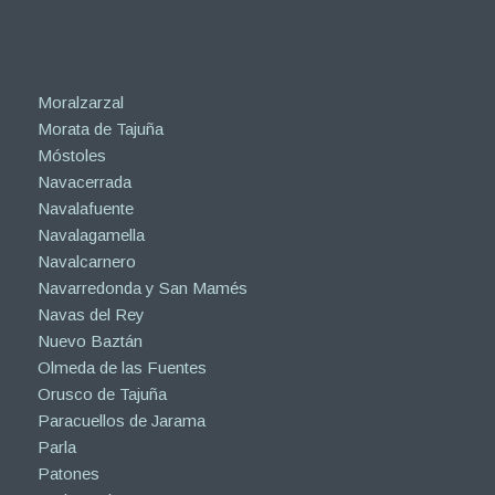
Moralzarzal
Morata de Tajuña
Móstoles
Navacerrada
Navalafuente
Navalagamella
Navalcarnero
Navarredonda y San Mamés
Navas del Rey
Nuevo Baztán
Olmeda de las Fuentes
Orusco de Tajuña
Paracuellos de Jarama
Parla
Patones