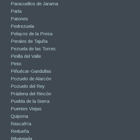
Paracuellos de Jarama
Parla
Patones
Pedrezuela
Pelayos de la Presa
Perales de Tajuña
Pezuela de las Torres
Pinilla del Valle
Pinto
Piñuécar-Gandullas
Pozuelo de Alarcón
Pozuelo del Rey
Prádena del Rincón
Puebla de la Sierra
Puentes Viejas
Quijorna
Rascafría
Redueña
Ribatejada