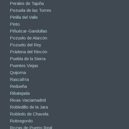
Perales de Tajuña
Pezuela de las Torres
Pinilla del Valle
Pinto
Piñuécar-Gandullas
Pozuelo de Alarcón
Pozuelo del Rey
Prádena del Rincón
Puebla de la Sierra
Puentes Viejas
Quijorna
Rascafría
Redueña
Ribatejada
Rivas-Vaciamadrid
Robledillo de la Jara
Robledo de Chavela
Robregordo
Rozas de Puerto Real