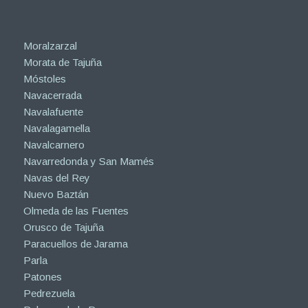
Moralzarzal
Morata de Tajuña
Móstoles
Navacerrada
Navalafuente
Navalagamella
Navalcarnero
Navarredonda y San Mamés
Navas del Rey
Nuevo Baztán
Olmeda de las Fuentes
Orusco de Tajuña
Paracuellos de Jarama
Parla
Patones
Pedrezuela