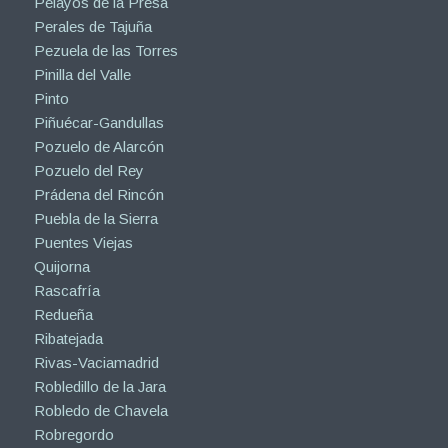
Pelayos de la Presa
Perales de Tajuña
Pezuela de las Torres
Pinilla del Valle
Pinto
Piñuécar-Gandullas
Pozuelo de Alarcón
Pozuelo del Rey
Prádena del Rincón
Puebla de la Sierra
Puentes Viejas
Quijorna
Rascafría
Redueña
Ribatejada
Rivas-Vaciamadrid
Robledillo de la Jara
Robledo de Chavela
Robregordo