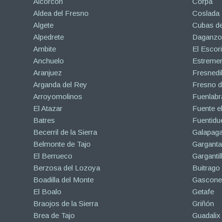
Alcorcón
Corpa
Aldea del Fresno
Coslada
Algete
Cubas de
Alpedrete
Daganzo 
Ambite
El Escori
Anchuelo
Estreme
Aranjuez
Fresnedil
Arganda del Rey
Fresno d
Arroyomolinos
Fuenlabr
El Atazar
Fuente e
Batres
Fuentidu
Becerril de la Sierra
Galapaga
Belmonte de Tajo
Garganta
El Berrueco
Gargantil
Berzosa del Lozoya
Buitrago
Boadilla del Monte
Gascone
El Boalo
Getafe
Braojos de la Sierra
Griñón
Brea de Tajo
Guadalix 