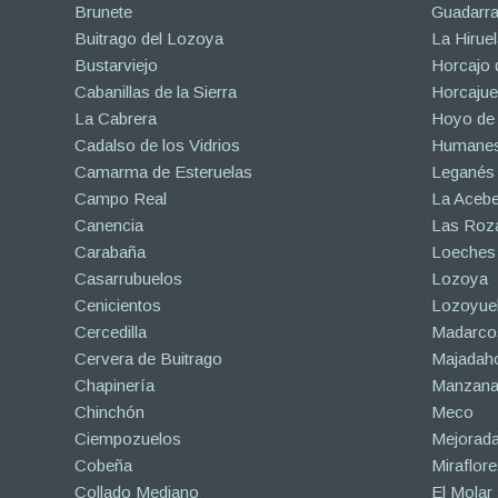
Brunete
Guadarr
Buitrago del Lozoya
La Hiruel
Bustarviejo
Horcajo 
Cabanillas de la Sierra
Horcajuel
La Cabrera
Hoyo de
Cadalso de los Vidrios
Humanes
Camarma de Esteruelas
Leganés
Campo Real
La Aceb
Canencia
Las Roza
Carabaña
Loeches
Casarrubuelos
Lozoya
Cenicientos
Lozoyuel
Cercedilla
Madarco
Cervera de Buitrago
Majadah
Chapinería
Manzanar
Chinchón
Meco
Ciempozuelos
Mejorad
Cobeña
Miraflore
Collado Mediano
El Molar