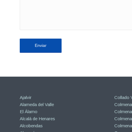
Ajalvir
Collado V
Alameda del Valle
Colmenar
El Álamo
Colmenar
Alcalá de Henares
Colmenar
Alcobendas
Colmena