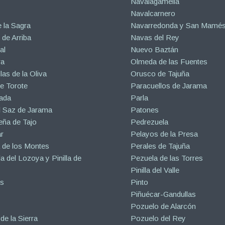
Navalagamella
Navalcarnero
 la Sagra
Navarredonda y San Mamé
de Arriba
Navas del Rey
al
Nuevo Baztán
ra
Olmeda de las Fuentes
las de la Oliva
Orusco de Tajuña
e Torote
Paracuellos de Jarama
ada
Parla
l Saz de Jarama
Patones
eña de Tajo
Pedrezuela
r
Pelayos de la Presa
 de los Montes
Perales de Tajuña
la del Lozoya y Pinilla de
Pezuela de las Torres
Pinilla del Valle
s
Pinto
Piñuécar-Gandullas
Pozuelo de Alarcón
de la Sierra
Pozuelo del Rey