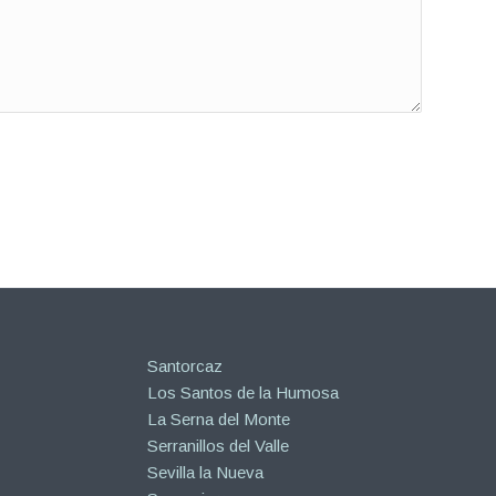
Santorcaz
Los Santos de la Humosa
La Serna del Monte
Serranillos del Valle
Sevilla la Nueva