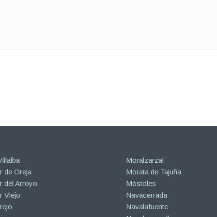
illalba
Moralzarzal
 de Oreja
Morata de Tajuña
 del Arroyo
Móstoles
 Viejo
Navacerrada
rejo
Navalafuente