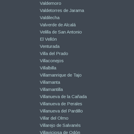
Valdemoro
Valdetorres de Jarama
Valdilecha
Valverde de Alcalá
Velilla de San Antonio
El Vellón
Venturada
Villa del Prado
Villaconejos
Villalbilla
Villamanrique de Tajo
Villamanta
Villamantilla
Villanueva de la Cañada
Villanueva de Perales
Villanueva del Pardillo
Villar del Olmo
Villarejo de Salvanés
Villaviciosa de Odón